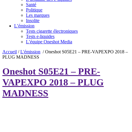
Santé
Politique
Les marques
Insolite
L’émission
Tests cigarette électroniques
Tests e-liquides
L’équipe Oneshot Media
Accueil
/
L'émission
/
Oneshot S05E21 – PRE-VAPEXPO 2018 –
PLUG MADNESS
Oneshot S05E21 – PRE-
VAPEXPO 2018 – PLUG
MADNESS