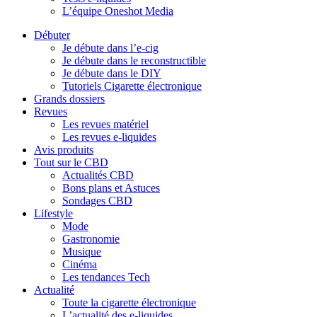
L’équipe Oneshot Media
Débuter
Je débute dans l’e-cig
Je débute dans le reconstructible
Je débute dans le DIY
Tutoriels Cigarette électronique
Grands dossiers
Revues
Les revues matériel
Les revues e-liquides
Avis produits
Tout sur le CBD
Actualités CBD
Bons plans et Astuces
Sondages CBD
Lifestyle
Mode
Gastronomie
Musique
Cinéma
Les tendances Tech
Actualité
Toute la cigarette électronique
L’actualité des e-liquides