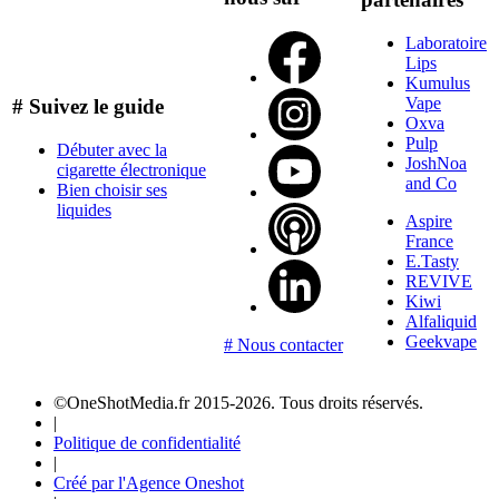
Laboratoire
Lips
Kumulus
Vape
# Suivez le guide
Oxva
Pulp
Débuter avec la
JoshNoa
cigarette électronique
and Co
Bien choisir ses
liquides
Aspire
France
E.Tasty
REVIVE
Kiwi
Alfaliquid
Geekvape
# Nous contacter
©OneShotMedia.fr 2015-2026. Tous droits réservés.
|
Politique de confidentialité
|
Créé par l'Agence Oneshot