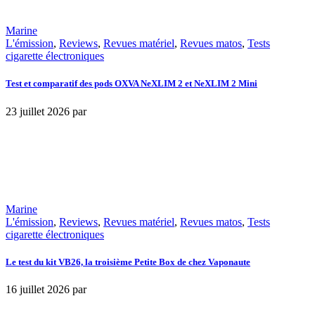
Marine
L'émission
,
Reviews
,
Revues matériel
,
Revues matos
,
Tests
cigarette électroniques
Test et comparatif des pods OXVA NeXLIM 2 et NeXLIM 2 Mini
23 juillet 2026
par
Marine
L'émission
,
Reviews
,
Revues matériel
,
Revues matos
,
Tests
cigarette électroniques
Le test du kit VB26, la troisième Petite Box de chez Vaponaute
16 juillet 2026
par