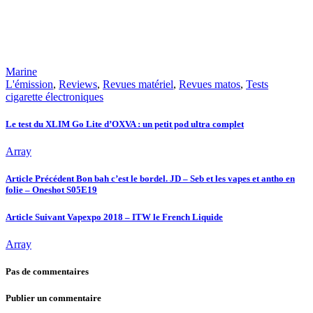
Marine
L'émission
,
Reviews
,
Revues matériel
,
Revues matos
,
Tests
cigarette électroniques
Le test du XLIM Go Lite d’OXVA : un petit pod ultra complet
Array
Article Précédent
Bon bah c’est le bordel. JD – Seb et les vapes et antho en
folie – Oneshot S05E19
Article Suivant
Vapexpo 2018 – ITW le French Liquide
Array
Pas de commentaires
Publier un commentaire