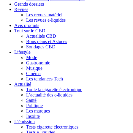
Grands dossiers
Revues
Les revues matériel
Les revues e-liquides
Avis produits
Tout sur le CBD
Actualités CBD
Bons plans et Astuces
Sondages CBD
Lifestyle
Mode
Gastronomie
Musique
Cinéma
Les tendances Tech
Actualité
Toute la cigarette électronique
L’actualité des e-liquides
Santé
Politique
Les marques
Insolite
L’émission
Tests cigarette électroniques
Tests e-liquides