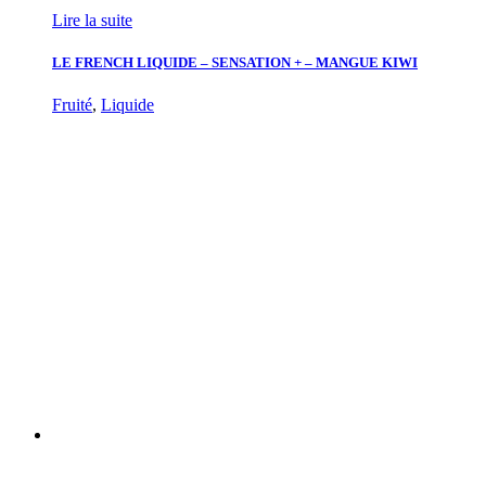
Lire la suite
LE FRENCH LIQUIDE – SENSATION + – MANGUE KIWI
Fruité
,
Liquide