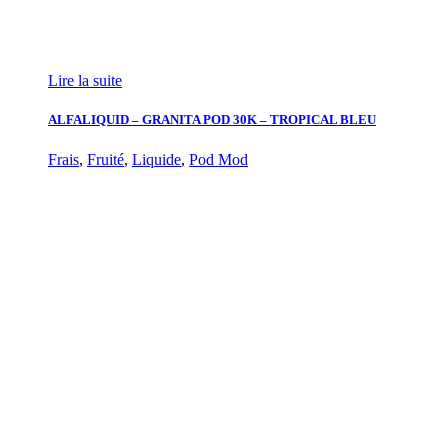
Lire la suite
ALFALIQUID – GRANITA POD 30K – TROPICAL BLEU
Frais
,
Fruité
,
Liquide
,
Pod Mod