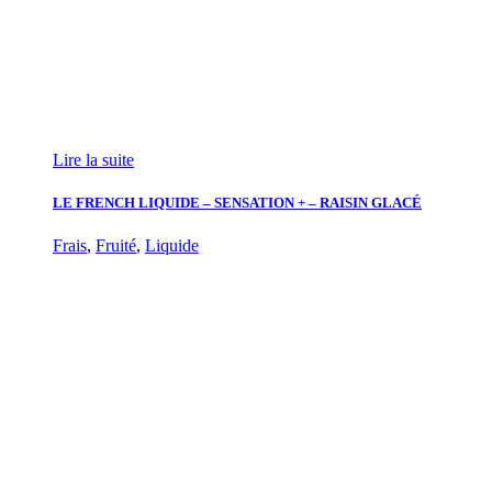
Lire la suite
LE FRENCH LIQUIDE – SENSATION + – RAISIN GLACÉ
Frais
,
Fruité
,
Liquide