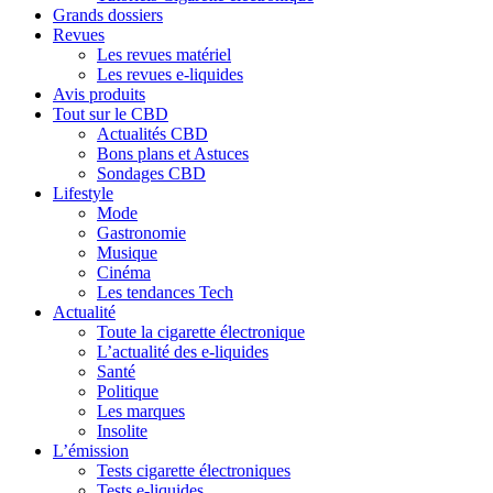
Grands dossiers
Revues
Les revues matériel
Les revues e-liquides
Avis produits
Tout sur le CBD
Actualités CBD
Bons plans et Astuces
Sondages CBD
Lifestyle
Mode
Gastronomie
Musique
Cinéma
Les tendances Tech
Actualité
Toute la cigarette électronique
L’actualité des e-liquides
Santé
Politique
Les marques
Insolite
L’émission
Tests cigarette électroniques
Tests e-liquides