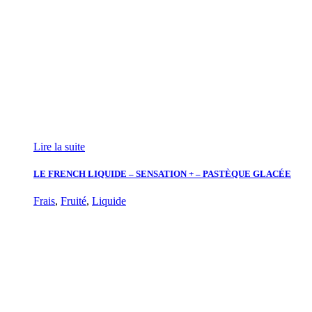
Lire la suite
LE FRENCH LIQUIDE – SENSATION + – PASTÈQUE GLACÉE
Frais
,
Fruité
,
Liquide