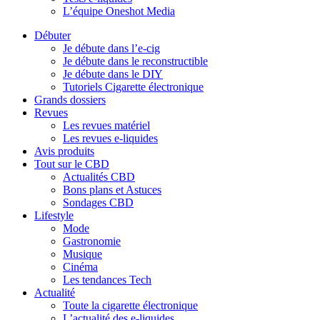
L’équipe Oneshot Media
Débuter
Je débute dans l’e-cig
Je débute dans le reconstructible
Je débute dans le DIY
Tutoriels Cigarette électronique
Grands dossiers
Revues
Les revues matériel
Les revues e-liquides
Avis produits
Tout sur le CBD
Actualités CBD
Bons plans et Astuces
Sondages CBD
Lifestyle
Mode
Gastronomie
Musique
Cinéma
Les tendances Tech
Actualité
Toute la cigarette électronique
L’actualité des e-liquides