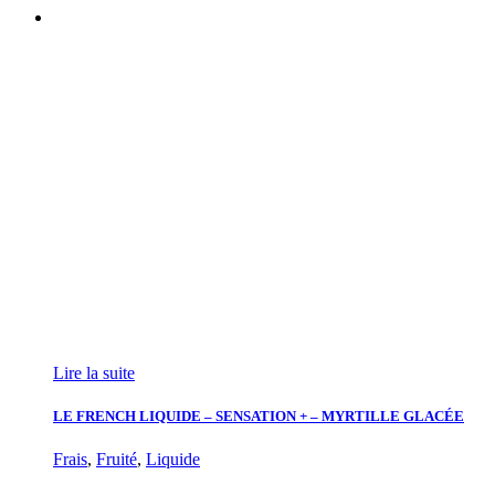
Lire la suite
LE FRENCH LIQUIDE – SENSATION + – MYRTILLE GLACÉE
Frais
,
Fruité
,
Liquide