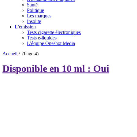
Santé
Politique
Les marques
Insolite
L’émission
Tests cigarette électroniques
Tests e-liquides
L’équipe Oneshot Media
Accueil
/
(Page 4)
Disponible en 10 ml : Oui