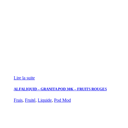
Lire la suite
ALFALIQUID – GRANITA POD 30K – FRUITS ROUGES
Frais
,
Fruité
,
Liquide
,
Pod Mod