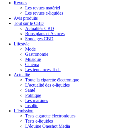
Revues
Les revues matériel
Les revues e-liquides
Avis produits
Tout sur le CBD
Actualités CBD
Bons plans et Astuces
Sondages CBD
Lifestyle
Mode
Gastronomie
Musique
Cinéma
Les tendances Tech
Actualité
Toute la cigarette électronique
L’actualité des e-liquides
Santé
Politique
Les marques
Insolite
L’émission
Tests cigarette électroniques
Tests e-liquides
L’équipe Oneshot Media