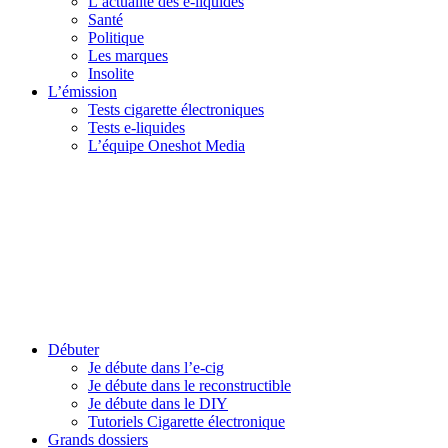
L’actualité des e-liquides
Santé
Politique
Les marques
Insolite
L’émission
Tests cigarette électroniques
Tests e-liquides
L’équipe Oneshot Media
Débuter
Je débute dans l’e-cig
Je débute dans le reconstructible
Je débute dans le DIY
Tutoriels Cigarette électronique
Grands dossiers