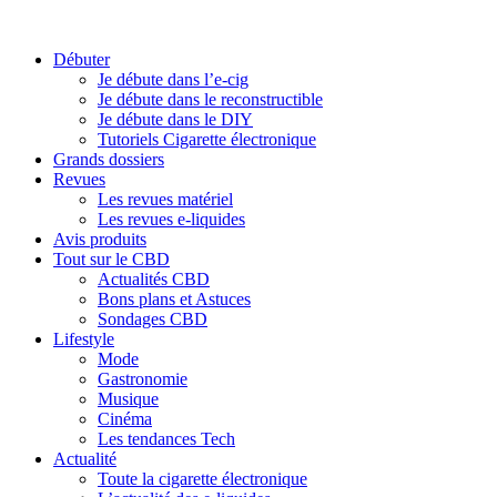
Débuter
Je débute dans l’e-cig
Je débute dans le reconstructible
Je débute dans le DIY
Tutoriels Cigarette électronique
Grands dossiers
Revues
Les revues matériel
Les revues e-liquides
Avis produits
Tout sur le CBD
Actualités CBD
Bons plans et Astuces
Sondages CBD
Lifestyle
Mode
Gastronomie
Musique
Cinéma
Les tendances Tech
Actualité
Toute la cigarette électronique