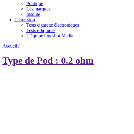
Politique
Les marques
Insolite
L’émission
Tests cigarette électroniques
Tests e-liquides
L’équipe Oneshot Media
Accueil
/
Type de Pod : 0.2 ohm