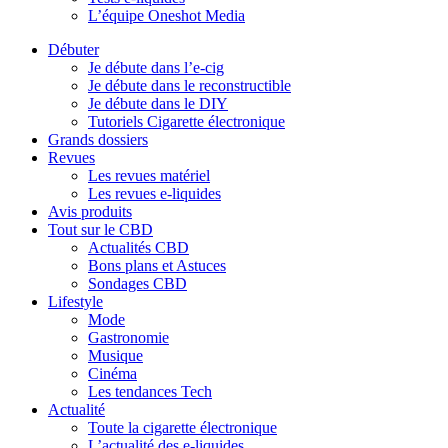
L’équipe Oneshot Media
Débuter
Je débute dans l’e-cig
Je débute dans le reconstructible
Je débute dans le DIY
Tutoriels Cigarette électronique
Grands dossiers
Revues
Les revues matériel
Les revues e-liquides
Avis produits
Tout sur le CBD
Actualités CBD
Bons plans et Astuces
Sondages CBD
Lifestyle
Mode
Gastronomie
Musique
Cinéma
Les tendances Tech
Actualité
Toute la cigarette électronique
L’actualité des e-liquides