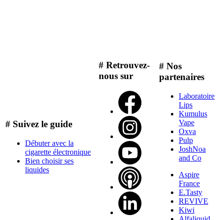
# Retrouvez-
# Nos
nous sur
partenaires
Laboratoire
Lips
Kumulus
Vape
# Suivez le guide
Oxva
Pulp
Débuter avec la
JoshNoa
cigarette électronique
and Co
Bien choisir ses
liquides
Aspire
France
E.Tasty
REVIVE
Kiwi
Alfaliquid