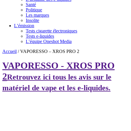
Santé
Politique
Les marques
Insolite
L’émission
Tests cigarette électroniques
Tests e-liquides
L’équipe Oneshot Media
Accueil
/
VAPORESSO – XROS PRO 2
VAPORESSO - XROS PRO
2
Retrouvez ici tous les avis sur le
matériel de vape et les e-liquides.