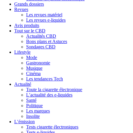
Grands dossiers
Revues
Les revues matériel
Les revues e-liquides
Avis produits
Tout sur le CBD
Actualités CBD
Bons plans et Astuces
Sondages CBD
Lifestyle
Mode
Gastronomie
Musique
Cinéma
Les tendances Tech
Actualité
Toute la cigarette électronique
L’actualité des e-liquides
Santé
Politique
Les marques
Insolite
L’émission
Tests cigarette électroniques
Tests e-liquides