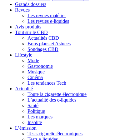
Grands dossiers
Revues
Les revues matériel
Les revues e-liquides
Avis produits
Tout sur le CBD
Actualités CBD
Bons plans et Astuces
Sondages CBD
Lifestyle
Mode
Gastronomie
Musique
Cinéma
Les tendances Tech
Actualité
Toute la cigarette électronique
L’actualité des e-liquides
Santé
Politique
Les marques
Insolite
L’émission
Tests cigarette électroniques
Tests e-liquides