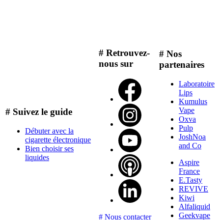
# Retrouvez-
# Nos
nous sur
partenaires
Laboratoire
Lips
Kumulus
Vape
# Suivez le guide
Oxva
Pulp
Débuter avec la
JoshNoa
cigarette électronique
and Co
Bien choisir ses
liquides
Aspire
France
E.Tasty
REVIVE
Kiwi
Alfaliquid
Geekvape
# Nous contacter