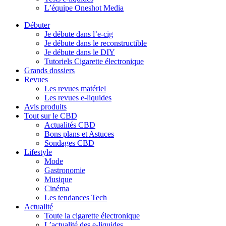
L’équipe Oneshot Media
Débuter
Je débute dans l’e-cig
Je débute dans le reconstructible
Je débute dans le DIY
Tutoriels Cigarette électronique
Grands dossiers
Revues
Les revues matériel
Les revues e-liquides
Avis produits
Tout sur le CBD
Actualités CBD
Bons plans et Astuces
Sondages CBD
Lifestyle
Mode
Gastronomie
Musique
Cinéma
Les tendances Tech
Actualité
Toute la cigarette électronique
L’actualité des e-liquides