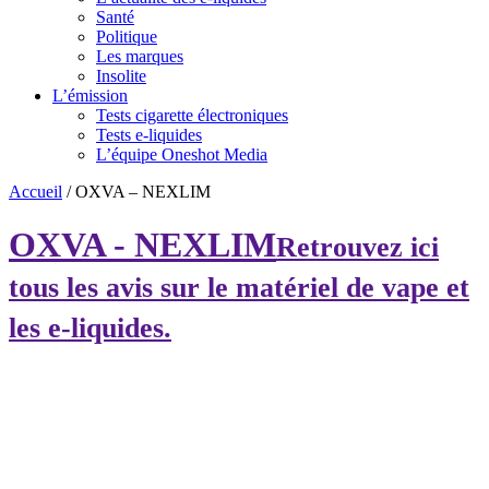
Santé
Politique
Les marques
Insolite
L’émission
Tests cigarette électroniques
Tests e-liquides
L’équipe Oneshot Media
Accueil
/
OXVA – NEXLIM
OXVA - NEXLIM
Retrouvez ici
tous les avis sur le matériel de vape et
les e-liquides.