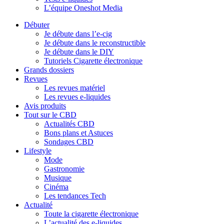
L’équipe Oneshot Media
Débuter
Je débute dans l’e-cig
Je débute dans le reconstructible
Je débute dans le DIY
Tutoriels Cigarette électronique
Grands dossiers
Revues
Les revues matériel
Les revues e-liquides
Avis produits
Tout sur le CBD
Actualités CBD
Bons plans et Astuces
Sondages CBD
Lifestyle
Mode
Gastronomie
Musique
Cinéma
Les tendances Tech
Actualité
Toute la cigarette électronique
L’actualité des e-liquides