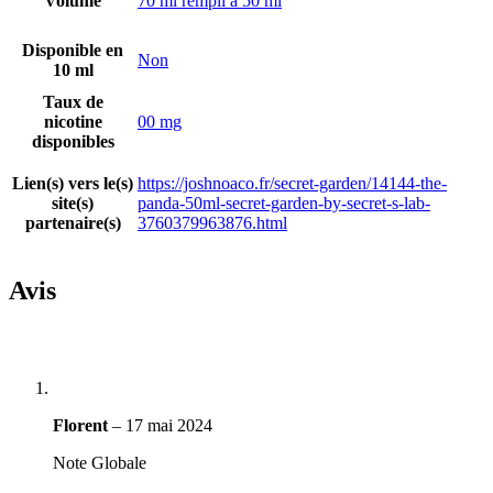
Volume
70 ml rempli à 50 ml
Disponible en
Non
10 ml
Taux de
nicotine
00 mg
disponibles
Lien(s) vers le(s)
https://joshnoaco.fr/secret-garden/14144-the-
site(s)
panda-50ml-secret-garden-by-secret-s-lab-
partenaire(s)
3760379963876.html
Avis
Florent
–
17 mai 2024
Note Globale