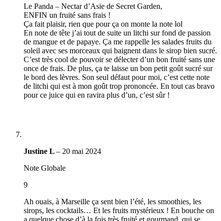
Le Panda – Nectar d’Asie de Secret Garden,
ENFIN un fruité sans frais !
Ça fait plaisir, rien que pour ça on monte la note lol
En note de tête j’ai tout de suite un litchi sur fond de passion
de mangue et de papaye. Ça me rappelle les salades fruits du
soleil avec ses morceaux qui baignent dans le sirop bien sucré.
C’est très cool de pouvoir se délecter d’un bon fruité sans une
once de frais. De plus, ça te laisse un bon petit goût sucré sur
le bord des lèvres. Son seul défaut pour moi, c’est cette note
de litchi qui est à mon goût trop prononcée. En tout cas bravo
pour ce juice qui en ravira plus d’un, c’est sûr !
Justine L
–
20 mai 2024
Note Globale
9
Ah ouais, à Marseille ça sent bien l’été, les smoothies, les
sirops, les cocktails… Et les fruits mystérieux ! En bouche on
a quelque chose d’à la fois très fruité et gourmand, qui se