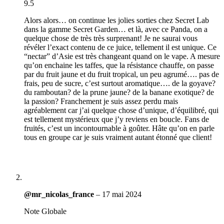
9.5
Alors alors… on continue les jolies sorties chez Secret Lab
dans la gamme Secret Garden… et là, avec ce Panda, on a
quelque chose de très très surprenant! Je ne saurai vous
révéler l’exact contenu de ce juice, tellement il est unique. Ce
“nectar” d’Asie est très changeant quand on le vape. A mesure
qu’on enchaine les taffes, que la résistance chauffe, on passe
par du fruit jaune et du fruit tropical, un peu agrumé…. pas de
frais, peu de sucre, c’est surtout aromatique…. de la goyave?
du ramboutan? de la prune jaune? de la banane exotique? de
la passion? Franchement je suis assez perdu mais
agréablement car j’ai quelque chose d’unique, d’équilibré, qui
est tellement mystérieux que j’y reviens en boucle. Fans de
fruités, c’est un incontournable à goûter. Hâte qu’on en parle
tous en groupe car je suis vraiment autant étonné que client!
@mr_nicolas_france
–
17 mai 2024
Note Globale