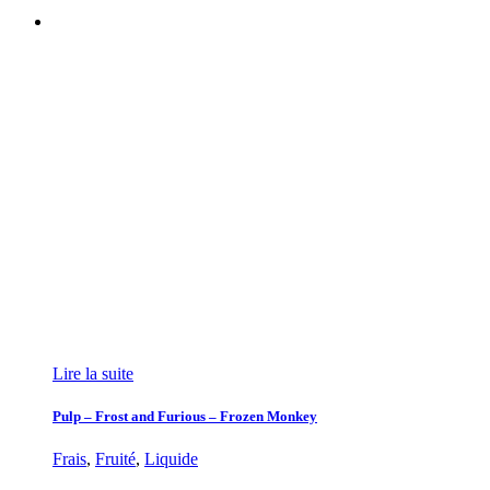
Lire la suite
Pulp – Frost and Furious – Frozen Monkey
Frais
,
Fruité
,
Liquide