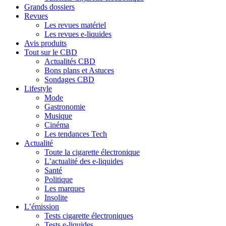
Grands dossiers
Revues
Les revues matériel
Les revues e-liquides
Avis produits
Tout sur le CBD
Actualités CBD
Bons plans et Astuces
Sondages CBD
Lifestyle
Mode
Gastronomie
Musique
Cinéma
Les tendances Tech
Actualité
Toute la cigarette électronique
L’actualité des e-liquides
Santé
Politique
Les marques
Insolite
L’émission
Tests cigarette électroniques
Tests e-liquides