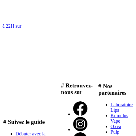
à 22H sur
# Retrouvez-
# Nos
nous sur
partenaires
Laboratoire
Lips
Kumulus
Vape
# Suivez le guide
Oxva
Pulp
Débuter avec la