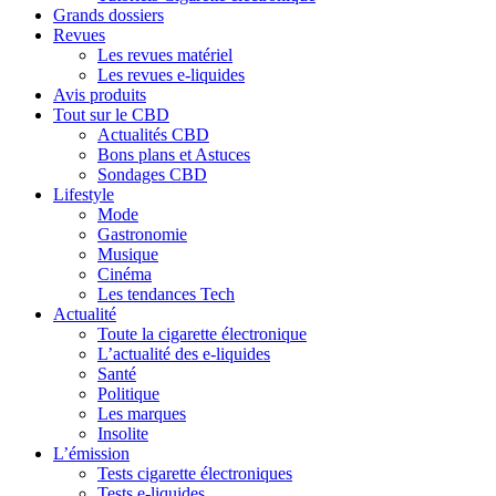
Grands dossiers
Revues
Les revues matériel
Les revues e-liquides
Avis produits
Tout sur le CBD
Actualités CBD
Bons plans et Astuces
Sondages CBD
Lifestyle
Mode
Gastronomie
Musique
Cinéma
Les tendances Tech
Actualité
Toute la cigarette électronique
L’actualité des e-liquides
Santé
Politique
Les marques
Insolite
L’émission
Tests cigarette électroniques
Tests e-liquides