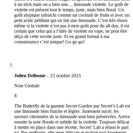
à un trick mais on a bien une… limonade violette. Le goût de
violette est présent tout le temps, juste, mais bien floral. Un
goût atypique rafraichi comme un cocktail de fruits et avec un
petit acide pétillant qui en fait une limonade. C’est très réussi
même si la violette n’est pas à mon goût pour du all-day, il est
certain que celui qui a l’idée de violette en vape, ne peut être
déçu de cette recette juste. Et en grand format à ma
connaissance c’est unique! Go go go!
Julien Delhome
–
23 octobre 2023
Note Globale
8
The Butterfly de la gamme Secret Garden par Secret’s Lab est
une limonade bien fraiche et légère. Justement sucré, les
saveurs citronnées de la limonade sont bien préservées. Arrive
ensuite la note florale et subtile de la violette. Toujours délicat
à mettre en place dans une recette, Secret’ Lab a réussi le pari
ici. Pas entêtante, elle reste délicate et malgré tout longtemps