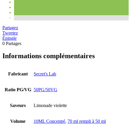
Partagez
Tweetez
Épingle
0
Partages
Informations complémentaires
Fabricant
Secret's Lab
Ratio PG/VG
50PG/50VG
Saveurs
Limonade violette
Volume
10ML Concentré
,
70 ml rempli à 50 ml