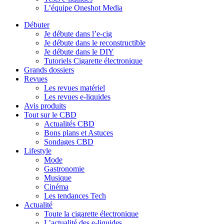
L’équipe Oneshot Media
Débuter
Je débute dans l’e-cig
Je débute dans le reconstructible
Je débute dans le DIY
Tutoriels Cigarette électronique
Grands dossiers
Revues
Les revues matériel
Les revues e-liquides
Avis produits
Tout sur le CBD
Actualités CBD
Bons plans et Astuces
Sondages CBD
Lifestyle
Mode
Gastronomie
Musique
Cinéma
Les tendances Tech
Actualité
Toute la cigarette électronique
L’actualité des e-liquides