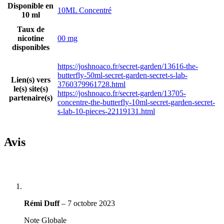
Disponible en
10ML Concentré
10 ml
Taux de
nicotine
00 mg
disponibles
https://joshnoaco.fr/secret-garden/13616-the-
butterfly-50ml-secret-garden-secret-s-lab-
Lien(s) vers
3760379961728.html
le(s) site(s)
https://joshnoaco.fr/secret-garden/13705-
partenaire(s)
concentre-the-butterfly-10ml-secret-garden-secret-
s-lab-10-pieces-22119131.html
Avis
Rémi Duff
–
7 octobre 2023
Note Globale