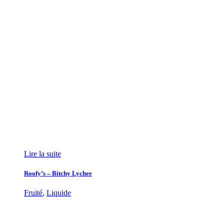
Lire la suite
Roofy’s – Bitchy Lychee
Fruité
,
Liquide