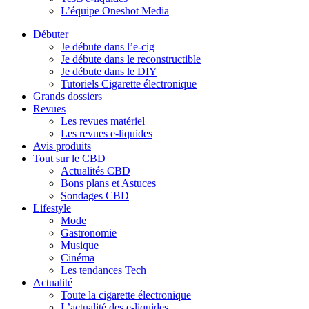
L’équipe Oneshot Media
Débuter
Je débute dans l’e-cig
Je débute dans le reconstructible
Je débute dans le DIY
Tutoriels Cigarette électronique
Grands dossiers
Revues
Les revues matériel
Les revues e-liquides
Avis produits
Tout sur le CBD
Actualités CBD
Bons plans et Astuces
Sondages CBD
Lifestyle
Mode
Gastronomie
Musique
Cinéma
Les tendances Tech
Actualité
Toute la cigarette électronique
L’actualité des e-liquides