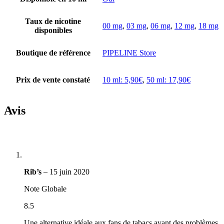
Taux de nicotine
00 mg
,
03 mg
,
06 mg
,
12 mg
,
18 mg
disponibles
Boutique de référence
PIPELINE Store
Prix de vente constaté
10 ml: 5,90€
,
50 ml: 17,90€
Avis
Rib’s
–
15 juin 2020
Note Globale
8.5
Une alternative idéale aux fans de tabacs ayant des problèmes