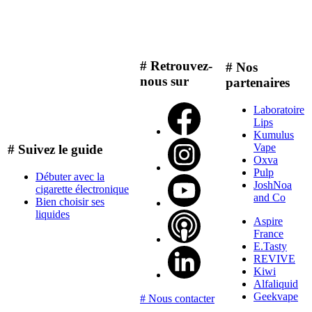
# Retrouvez-
# Nos
nous sur
partenaires
Laboratoire
Lips
Kumulus
Vape
# Suivez le guide
Oxva
Pulp
Débuter avec la
JoshNoa
cigarette électronique
and Co
Bien choisir ses
liquides
Aspire
France
E.Tasty
REVIVE
Kiwi
Alfaliquid
Geekvape
# Nous contacter