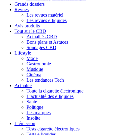
Grands dossiers
Revues
Les revues matériel
Les revues e-liquides
Avis produits
Tout sur le CBD
Actualités CBD
Bons plans et Astuces
Sondages CBD
Lifestyle
Mode
Gastronomie
Musique
Cinéma
Les tendances Tech
Actualité
Toute la cigarette électronique
L’actualité des e-liquides
Santé
Politique
Les marques
Insolite
L’émission
Tests cigarette électroniques
Tests e-liquides