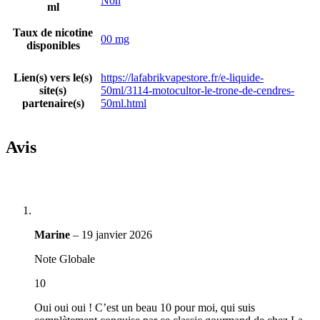
Non
ml
Taux de nicotine
00 mg
disponibles
Lien(s) vers le(s)
https://lafabrikvapestore.fr/e-liquide-
site(s)
50ml/3114-motocultor-le-trone-de-cendres-
partenaire(s)
50ml.html
Avis
Marine
–
19 janvier 2026
Note Globale
10
Oui oui oui ! C’est un beau 10 pour moi, qui suis