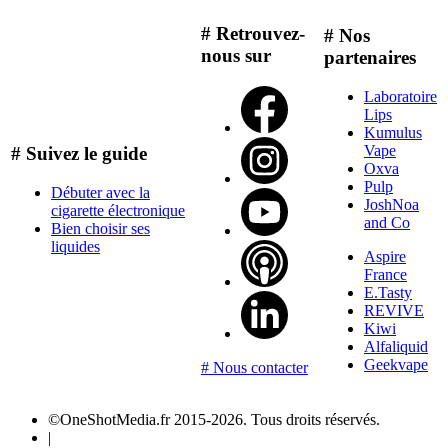
# Retrouvez-
# Nos
nous sur
partenaires
Laboratoire
Lips
Kumulus
Vape
# Suivez le guide
Oxva
Pulp
Débuter avec la
JoshNoa
cigarette électronique
and Co
Bien choisir ses
liquides
Aspire
France
E.Tasty
REVIVE
Kiwi
Alfaliquid
Geekvape
# Nous contacter
©OneShotMedia.fr 2015-2026. Tous droits réservés.
|