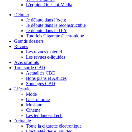
L’équipe Oneshot Media
Débuter
Je débute dans l’e-cig
Je débute dans le reconstructible
Je débute dans le DIY
Tutoriels Cigarette électronique
Grands dossiers
Revues
Les revues matériel
Les revues e-liquides
Avis produits
Tout sur le CBD
Actualités CBD
Bons plans et Astuces
Sondages CBD
Lifestyle
Mode
Gastronomie
Musique
Cinéma
Les tendances Tech
Actualité
Toute la cigarette électronique
L’actualité des e-liquides