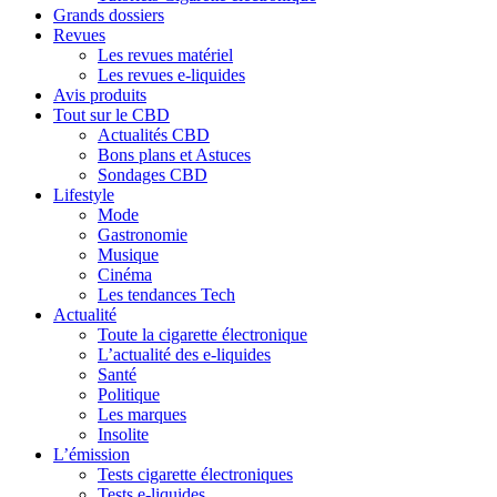
Grands dossiers
Revues
Les revues matériel
Les revues e-liquides
Avis produits
Tout sur le CBD
Actualités CBD
Bons plans et Astuces
Sondages CBD
Lifestyle
Mode
Gastronomie
Musique
Cinéma
Les tendances Tech
Actualité
Toute la cigarette électronique
L’actualité des e-liquides
Santé
Politique
Les marques
Insolite
L’émission
Tests cigarette électroniques
Tests e-liquides