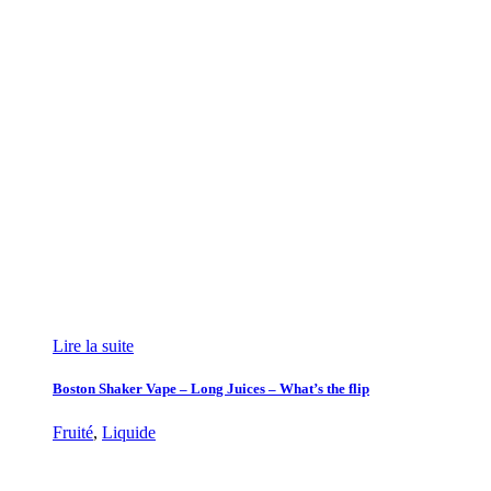
Lire la suite
Boston Shaker Vape – Long Juices – What’s the flip
Fruité
,
Liquide