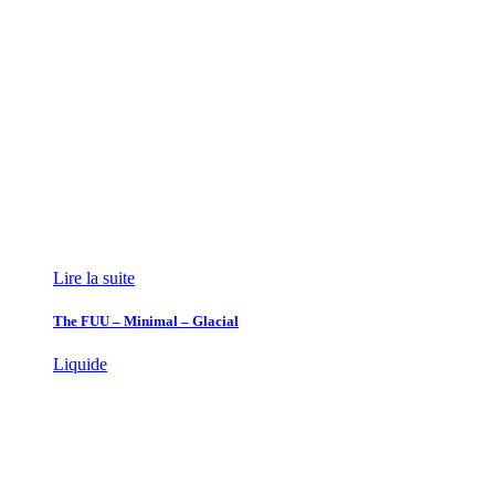
Lire la suite
The FUU – Minimal – Glacial
Liquide