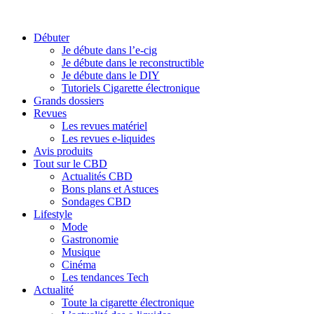
Débuter
Je débute dans l’e-cig
Je débute dans le reconstructible
Je débute dans le DIY
Tutoriels Cigarette électronique
Grands dossiers
Revues
Les revues matériel
Les revues e-liquides
Avis produits
Tout sur le CBD
Actualités CBD
Bons plans et Astuces
Sondages CBD
Lifestyle
Mode
Gastronomie
Musique
Cinéma
Les tendances Tech
Actualité
Toute la cigarette électronique