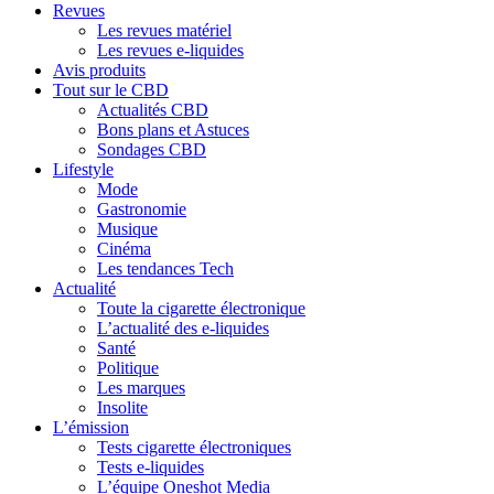
Revues
Les revues matériel
Les revues e-liquides
Avis produits
Tout sur le CBD
Actualités CBD
Bons plans et Astuces
Sondages CBD
Lifestyle
Mode
Gastronomie
Musique
Cinéma
Les tendances Tech
Actualité
Toute la cigarette électronique
L’actualité des e-liquides
Santé
Politique
Les marques
Insolite
L’émission
Tests cigarette électroniques
Tests e-liquides
L’équipe Oneshot Media