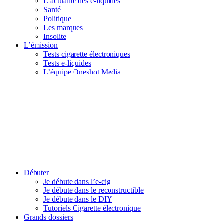
L’actualité des e-liquides
Santé
Politique
Les marques
Insolite
L’émission
Tests cigarette électroniques
Tests e-liquides
L’équipe Oneshot Media
Débuter
Je débute dans l’e-cig
Je débute dans le reconstructible
Je débute dans le DIY
Tutoriels Cigarette électronique
Grands dossiers