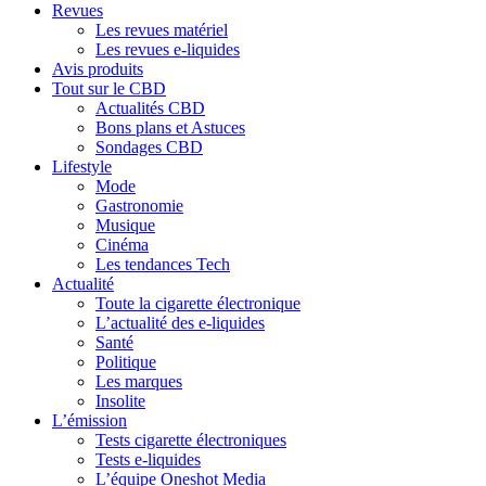
Revues
Les revues matériel
Les revues e-liquides
Avis produits
Tout sur le CBD
Actualités CBD
Bons plans et Astuces
Sondages CBD
Lifestyle
Mode
Gastronomie
Musique
Cinéma
Les tendances Tech
Actualité
Toute la cigarette électronique
L’actualité des e-liquides
Santé
Politique
Les marques
Insolite
L’émission
Tests cigarette électroniques
Tests e-liquides
L’équipe Oneshot Media