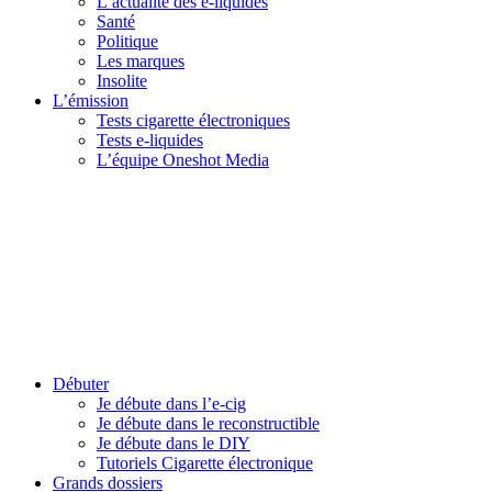
L’actualité des e-liquides
Santé
Politique
Les marques
Insolite
L’émission
Tests cigarette électroniques
Tests e-liquides
L’équipe Oneshot Media
Débuter
Je débute dans l’e-cig
Je débute dans le reconstructible
Je débute dans le DIY
Tutoriels Cigarette électronique
Grands dossiers