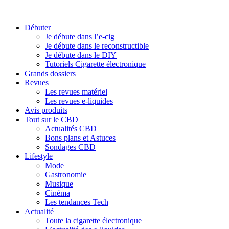
Débuter
Je débute dans l’e-cig
Je débute dans le reconstructible
Je débute dans le DIY
Tutoriels Cigarette électronique
Grands dossiers
Revues
Les revues matériel
Les revues e-liquides
Avis produits
Tout sur le CBD
Actualités CBD
Bons plans et Astuces
Sondages CBD
Lifestyle
Mode
Gastronomie
Musique
Cinéma
Les tendances Tech
Actualité
Toute la cigarette électronique