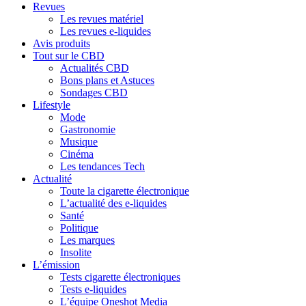
Revues
Les revues matériel
Les revues e-liquides
Avis produits
Tout sur le CBD
Actualités CBD
Bons plans et Astuces
Sondages CBD
Lifestyle
Mode
Gastronomie
Musique
Cinéma
Les tendances Tech
Actualité
Toute la cigarette électronique
L’actualité des e-liquides
Santé
Politique
Les marques
Insolite
L’émission
Tests cigarette électroniques
Tests e-liquides
L’équipe Oneshot Media