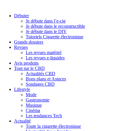
Débuter
Je débute dans l’e-cig
Je débute dans le reconstructible
Je débute dans le DIY
Tutoriels Cigarette électronique
Grands dossiers
Revues
Les revues matériel
Les revues e-liquides
Avis produits
Tout sur le CBD
Actualités CBD
Bons plans et Astuces
Sondages CBD
Lifestyle
Mode
Gastronomie
Musique
Cinéma
Les tendances Tech
Actualité
Toute la cigarette électronique