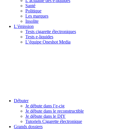
L’actualité des e-liquides
Santé
Politique
Les marques
Insolite
L’émission
Tests cigarette électroniques
Tests e-liquides
L’équipe Oneshot Media
Débuter
Je débute dans l’e-cig
Je débute dans le reconstructible
Je débute dans le DIY
Tutoriels Cigarette électronique
Grands dossiers