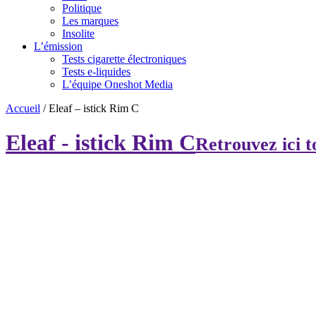
Politique
Les marques
Insolite
L’émission
Tests cigarette électroniques
Tests e-liquides
L’équipe Oneshot Media
Accueil
/
Eleaf – istick Rim C
Eleaf - istick Rim C
Retrouvez ici to