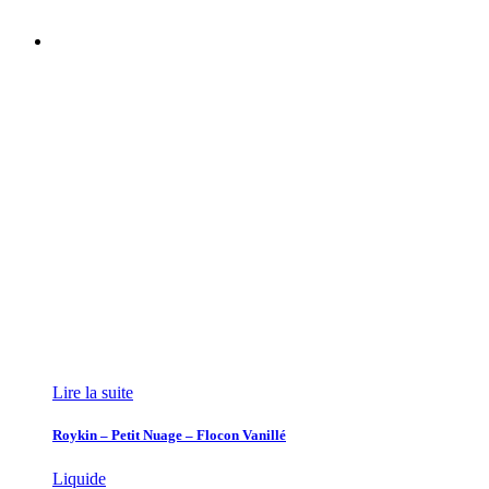
Lire la suite
Roykin – Petit Nuage – Flocon Vanillé
Liquide