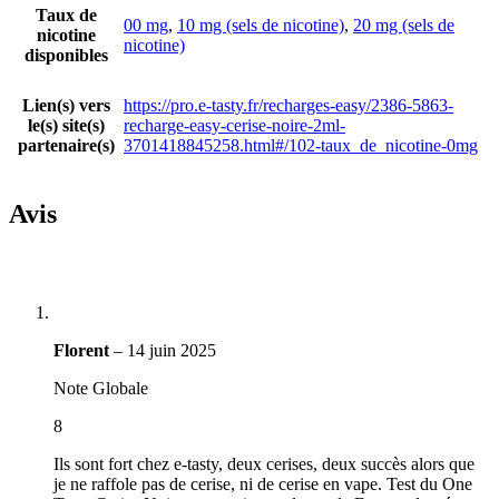
Taux de
00 mg
,
10 mg (sels de nicotine)
,
20 mg (sels de
nicotine
nicotine)
disponibles
Lien(s) vers
https://pro.e-tasty.fr/recharges-easy/2386-5863-
le(s) site(s)
recharge-easy-cerise-noire-2ml-
partenaire(s)
3701418845258.html#/102-taux_de_nicotine-0mg
Avis
Florent
–
14 juin 2025
Note Globale
8
Ils sont fort chez e-tasty, deux cerises, deux succès alors que
je ne raffole pas de cerise, ni de cerise en vape. Test du One