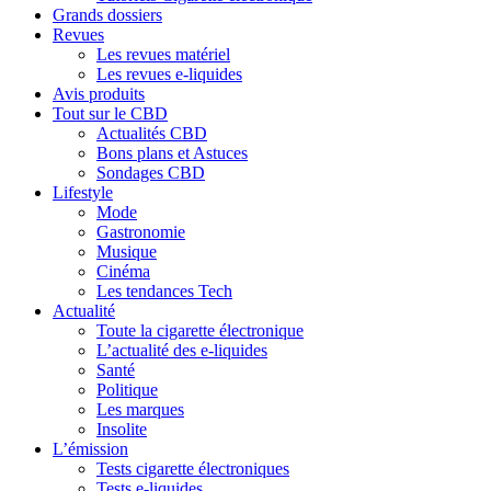
Grands dossiers
Revues
Les revues matériel
Les revues e-liquides
Avis produits
Tout sur le CBD
Actualités CBD
Bons plans et Astuces
Sondages CBD
Lifestyle
Mode
Gastronomie
Musique
Cinéma
Les tendances Tech
Actualité
Toute la cigarette électronique
L’actualité des e-liquides
Santé
Politique
Les marques
Insolite
L’émission
Tests cigarette électroniques
Tests e-liquides