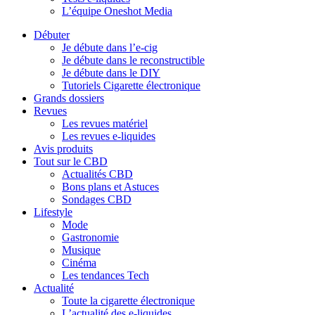
L’équipe Oneshot Media
Débuter
Je débute dans l’e-cig
Je débute dans le reconstructible
Je débute dans le DIY
Tutoriels Cigarette électronique
Grands dossiers
Revues
Les revues matériel
Les revues e-liquides
Avis produits
Tout sur le CBD
Actualités CBD
Bons plans et Astuces
Sondages CBD
Lifestyle
Mode
Gastronomie
Musique
Cinéma
Les tendances Tech
Actualité
Toute la cigarette électronique
L’actualité des e-liquides