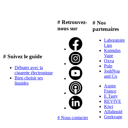
# Retrouvez-
# Nos
nous sur
partenaires
Laboratoire
Lips
Kumulus
Vape
# Suivez le guide
Oxva
Pulp
Débuter avec la
JoshNoa
cigarette électronique
and Co
Bien choisir ses
liquides
Aspire
France
E.Tasty
REVIVE
Kiwi
Alfaliquid
Geekvape
# Nous contacter