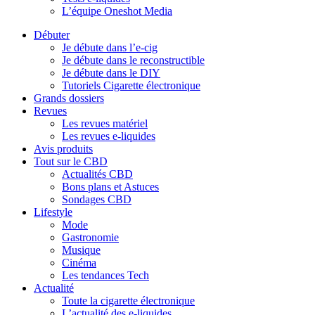
L’équipe Oneshot Media
Débuter
Je débute dans l’e-cig
Je débute dans le reconstructible
Je débute dans le DIY
Tutoriels Cigarette électronique
Grands dossiers
Revues
Les revues matériel
Les revues e-liquides
Avis produits
Tout sur le CBD
Actualités CBD
Bons plans et Astuces
Sondages CBD
Lifestyle
Mode
Gastronomie
Musique
Cinéma
Les tendances Tech
Actualité
Toute la cigarette électronique
L’actualité des e-liquides