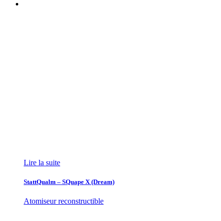
Lire la suite
StattQualm – SQuape X (Dream)
Atomiseur reconstructible