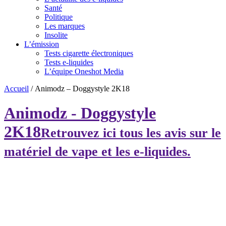
Santé
Politique
Les marques
Insolite
L’émission
Tests cigarette électroniques
Tests e-liquides
L’équipe Oneshot Media
Accueil
/
Animodz – Doggystyle 2K18
Animodz - Doggystyle
2K18
Retrouvez ici tous les avis sur le
matériel de vape et les e-liquides.