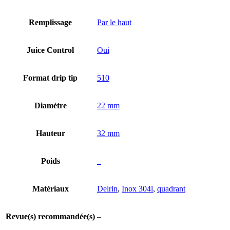
Remplissage
Par le haut
Juice Control
Oui
Format drip tip
510
Diamètre
22 mm
Hauteur
32 mm
Poids
–
Matériaux
Delrin
,
Inox 304l
,
quadrant
Revue(s) recommandée(s)
–