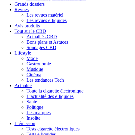
Grands dossiers
Revues
Les revues matériel
Les revues e-liquides
Avis produits
Tout sur le CBD
Actualités CBD
Bons plans et Astuces
Sondages CBD
Lifestyle
Mode
Gastronomie
Musique
Cinéma
Les tendances Tech
Actualité
Toute la cigarette électronique
L’actualité des e-liquides
Santé
Politique
Les marques
Insolite
L’émission
Tests cigarette électroniques
Tests e-liquides