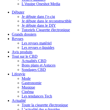
L’équipe Oneshot Media
Débuter
Je débute dans l’e-cig
Je débute dans le reconstructible
Je débute dans le DIY
Tutoriels Cigarette électronique
Grands dossiers
Revues
Les revues matériel
Les revues e-liquides
Avis produits
Tout sur le CBD
Actualités CBD
Bons plans et Astuces
Sondages CBD
Lifestyle
Mode
Gastronomie
Musique
Cinéma
Les tendances Tech
Actualité
Toute la cigarette électronique
L’actualité des e-liquides