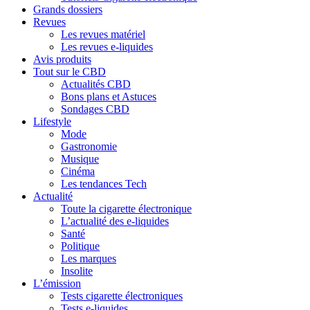
Grands dossiers
Revues
Les revues matériel
Les revues e-liquides
Avis produits
Tout sur le CBD
Actualités CBD
Bons plans et Astuces
Sondages CBD
Lifestyle
Mode
Gastronomie
Musique
Cinéma
Les tendances Tech
Actualité
Toute la cigarette électronique
L’actualité des e-liquides
Santé
Politique
Les marques
Insolite
L’émission
Tests cigarette électroniques
Tests e-liquides