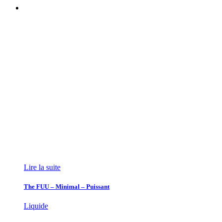
Lire la suite
The FUU – Minimal – Puissant
Liquide