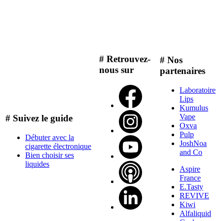
# Retrouvez-
# Nos
nous sur
partenaires
Laboratoire
Lips
Kumulus
Vape
# Suivez le guide
Oxva
Pulp
Débuter avec la
JoshNoa
cigarette électronique
and Co
Bien choisir ses
liquides
Aspire
France
E.Tasty
REVIVE
Kiwi
Alfaliquid