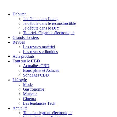
Débuter
Je débute dans l’e-cig
Je débute dans le reconstructible
Je débute dans le DIY
Tutoriels Cigarette électronique
Grands dossiers
Revues
Les revues matériel
Les revues e-liquides
Avis produits
Tout sur le CBD
Actualités CBD
Bons plans et Astuces
Sondages CBD
Lifestyle
Mode
Gastronomie
Musique
Cinéma
Les tendances Tech
Actualité
Toute la cigarette électronique