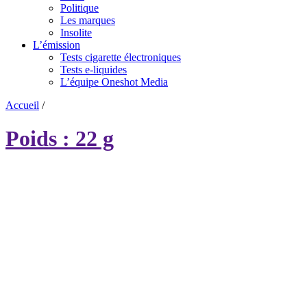
Politique
Les marques
Insolite
L’émission
Tests cigarette électroniques
Tests e-liquides
L’équipe Oneshot Media
Accueil
/
Poids : 22 g