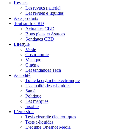
Revues
Les revues matériel
Les revues e-liquides
Avis produits
Tout sur le CBD
Actualités CBD
Bons plans et Astuces
Sondages CBD
Lifestyle
Mode
Gastronomie
Musique
Cinéma
Les tendances Tech
Actualité
Toute la cigarette électronique
L’actualité des e-liquides
Santé
Politique
Les marques
Insolite
L’émission
Tests cigarette électroniques
Tests e-liquides
L’équipe Oneshot Media