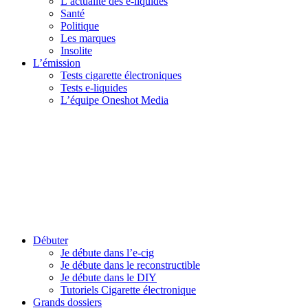
L’actualité des e-liquides
Santé
Politique
Les marques
Insolite
L’émission
Tests cigarette électroniques
Tests e-liquides
L’équipe Oneshot Media
Débuter
Je débute dans l’e-cig
Je débute dans le reconstructible
Je débute dans le DIY
Tutoriels Cigarette électronique
Grands dossiers