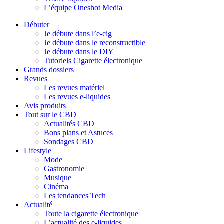
L’équipe Oneshot Media
Débuter
Je débute dans l’e-cig
Je débute dans le reconstructible
Je débute dans le DIY
Tutoriels Cigarette électronique
Grands dossiers
Revues
Les revues matériel
Les revues e-liquides
Avis produits
Tout sur le CBD
Actualités CBD
Bons plans et Astuces
Sondages CBD
Lifestyle
Mode
Gastronomie
Musique
Cinéma
Les tendances Tech
Actualité
Toute la cigarette électronique
L’actualité des e-liquides