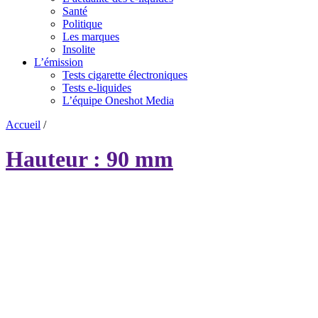
Santé
Politique
Les marques
Insolite
L’émission
Tests cigarette électroniques
Tests e-liquides
L’équipe Oneshot Media
Accueil
/
Hauteur : 90 mm