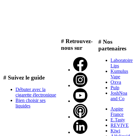
# Retrouvez-
# Nos
nous sur
partenaires
Laboratoire
Lips
Kumulus
Vape
# Suivez le guide
Oxva
Pulp
Débuter avec la
JoshNoa
cigarette électronique
and Co
Bien choisir ses
liquides
Aspire
France
E.Tasty
REVIVE
Kiwi