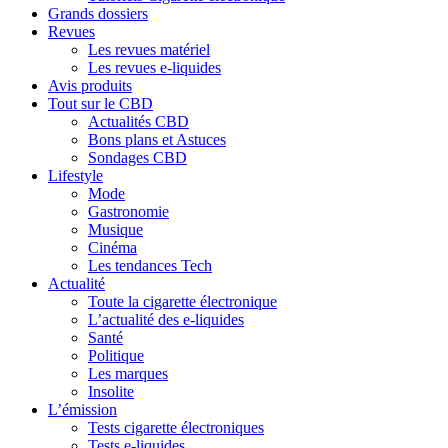
Grands dossiers
Revues
Les revues matériel
Les revues e-liquides
Avis produits
Tout sur le CBD
Actualités CBD
Bons plans et Astuces
Sondages CBD
Lifestyle
Mode
Gastronomie
Musique
Cinéma
Les tendances Tech
Actualité
Toute la cigarette électronique
L’actualité des e-liquides
Santé
Politique
Les marques
Insolite
L’émission
Tests cigarette électroniques
Tests e-liquides