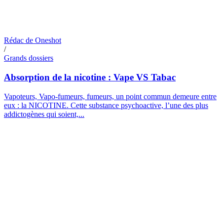
Rédac de Oneshot
/
Grands dossiers
Absorption de la nicotine : Vape VS Tabac
Vapoteurs, Vapo-fumeurs, fumeurs, un point commun demeure entre
eux : la NICOTINE. Cette substance psychoactive, l’une des plus
addictogènes qui soient,...