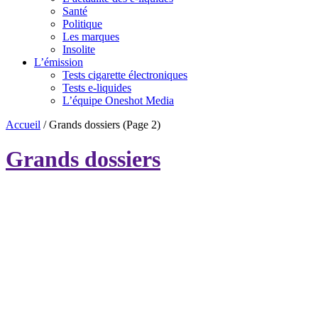
Santé
Politique
Les marques
Insolite
L’émission
Tests cigarette électroniques
Tests e-liquides
L’équipe Oneshot Media
Accueil
/
Grands dossiers
(Page 2)
Grands dossiers