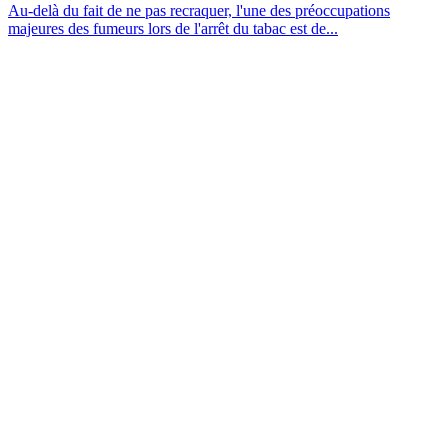
Au-delà du fait de ne pas recraquer, l'une des préoccupations
majeures des fumeurs lors de l'arrêt du tabac est de...