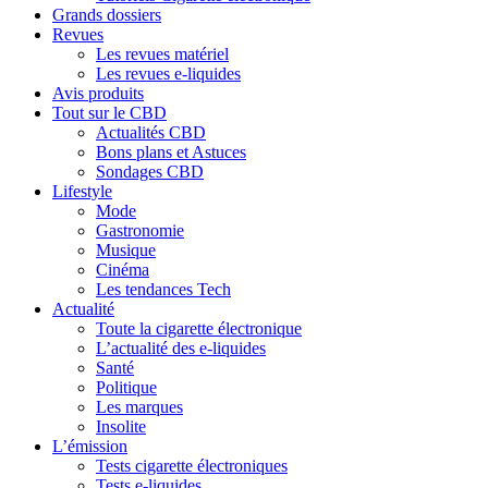
Grands dossiers
Revues
Les revues matériel
Les revues e-liquides
Avis produits
Tout sur le CBD
Actualités CBD
Bons plans et Astuces
Sondages CBD
Lifestyle
Mode
Gastronomie
Musique
Cinéma
Les tendances Tech
Actualité
Toute la cigarette électronique
L’actualité des e-liquides
Santé
Politique
Les marques
Insolite
L’émission
Tests cigarette électroniques
Tests e-liquides