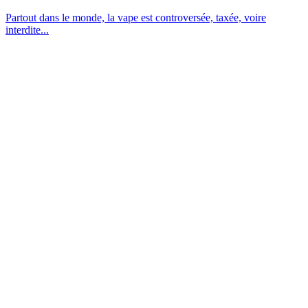
Partout dans le monde, la vape est controversée, taxée, voire
interdite...