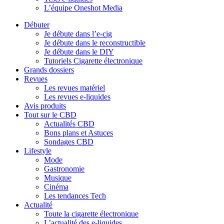
L’équipe Oneshot Media
Débuter
Je débute dans l’e-cig
Je débute dans le reconstructible
Je débute dans le DIY
Tutoriels Cigarette électronique
Grands dossiers
Revues
Les revues matériel
Les revues e-liquides
Avis produits
Tout sur le CBD
Actualités CBD
Bons plans et Astuces
Sondages CBD
Lifestyle
Mode
Gastronomie
Musique
Cinéma
Les tendances Tech
Actualité
Toute la cigarette électronique
L’actualité des e-liquides