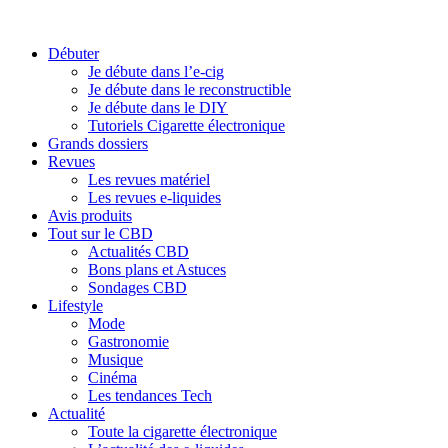
Débuter
Je débute dans l’e-cig
Je débute dans le reconstructible
Je débute dans le DIY
Tutoriels Cigarette électronique
Grands dossiers
Revues
Les revues matériel
Les revues e-liquides
Avis produits
Tout sur le CBD
Actualités CBD
Bons plans et Astuces
Sondages CBD
Lifestyle
Mode
Gastronomie
Musique
Cinéma
Les tendances Tech
Actualité
Toute la cigarette électronique