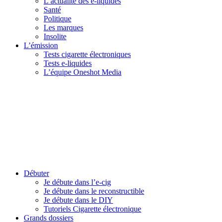
L’actualité des e-liquides
Santé
Politique
Les marques
Insolite
L’émission
Tests cigarette électroniques
Tests e-liquides
L’équipe Oneshot Media
Débuter
Je débute dans l’e-cig
Je débute dans le reconstructible
Je débute dans le DIY
Tutoriels Cigarette électronique
Grands dossiers