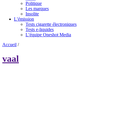
Politique
Les marques
Insolite
L’émission
Tests cigarette électroniques
Tests e-liquides
L’équipe Oneshot Media
Accueil
/
vaal