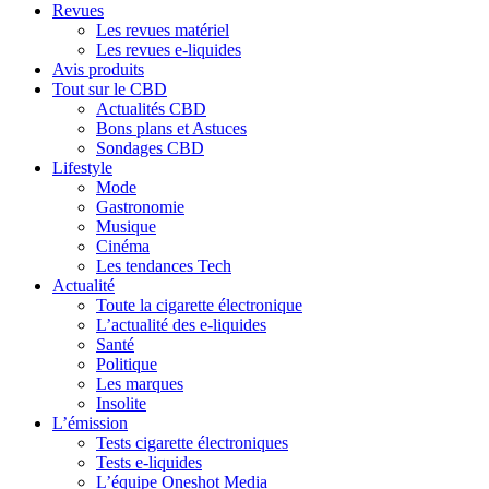
Revues
Les revues matériel
Les revues e-liquides
Avis produits
Tout sur le CBD
Actualités CBD
Bons plans et Astuces
Sondages CBD
Lifestyle
Mode
Gastronomie
Musique
Cinéma
Les tendances Tech
Actualité
Toute la cigarette électronique
L’actualité des e-liquides
Santé
Politique
Les marques
Insolite
L’émission
Tests cigarette électroniques
Tests e-liquides
L’équipe Oneshot Media