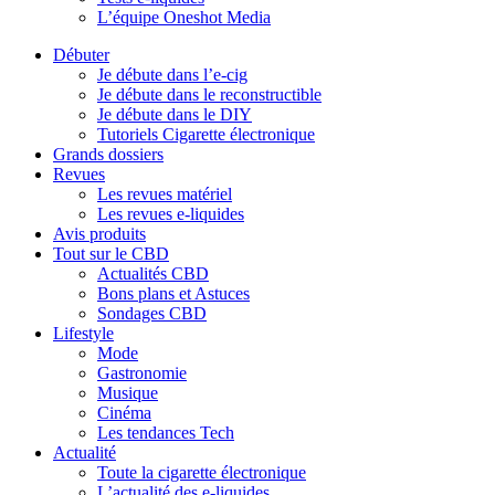
L’équipe Oneshot Media
Débuter
Je débute dans l’e-cig
Je débute dans le reconstructible
Je débute dans le DIY
Tutoriels Cigarette électronique
Grands dossiers
Revues
Les revues matériel
Les revues e-liquides
Avis produits
Tout sur le CBD
Actualités CBD
Bons plans et Astuces
Sondages CBD
Lifestyle
Mode
Gastronomie
Musique
Cinéma
Les tendances Tech
Actualité
Toute la cigarette électronique
L’actualité des e-liquides