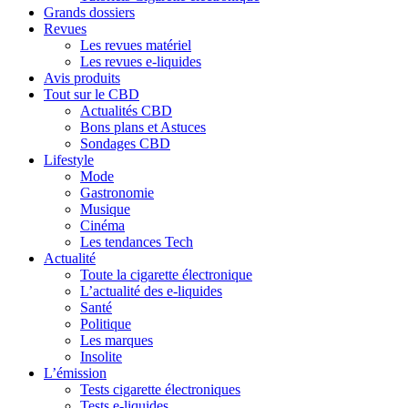
Grands dossiers
Revues
Les revues matériel
Les revues e-liquides
Avis produits
Tout sur le CBD
Actualités CBD
Bons plans et Astuces
Sondages CBD
Lifestyle
Mode
Gastronomie
Musique
Cinéma
Les tendances Tech
Actualité
Toute la cigarette électronique
L’actualité des e-liquides
Santé
Politique
Les marques
Insolite
L’émission
Tests cigarette électroniques
Tests e-liquides