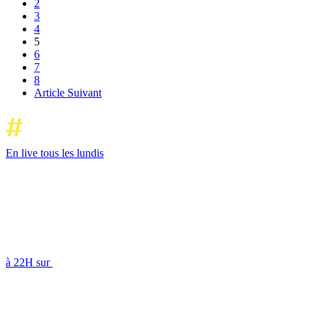
2
3
4
5
6
7
8
Article Suivant
En live tous les lundis
à 22H sur