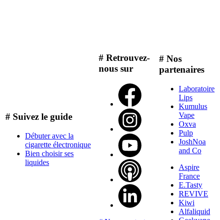
# Retrouvez-
# Nos
nous sur
partenaires
Laboratoire
Lips
Kumulus
Vape
# Suivez le guide
Oxva
Pulp
Débuter avec la
JoshNoa
cigarette électronique
and Co
Bien choisir ses
liquides
Aspire
France
E.Tasty
REVIVE
Kiwi
Alfaliquid