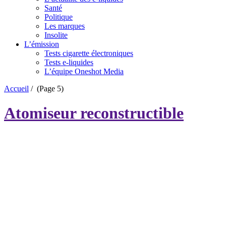
Santé
Politique
Les marques
Insolite
L’émission
Tests cigarette électroniques
Tests e-liquides
L’équipe Oneshot Media
Accueil
/
(Page 5)
Atomiseur reconstructible