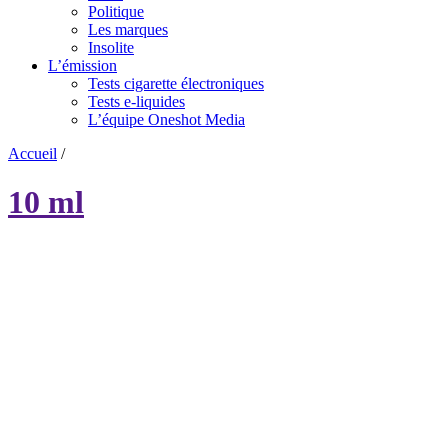
Politique
Les marques
Insolite
L’émission
Tests cigarette électroniques
Tests e-liquides
L’équipe Oneshot Media
Accueil
/
10 ml