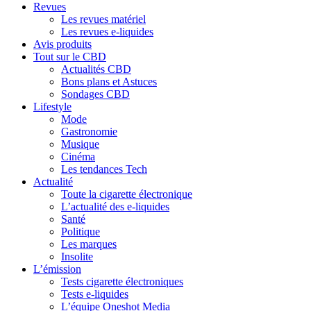
Revues
Les revues matériel
Les revues e-liquides
Avis produits
Tout sur le CBD
Actualités CBD
Bons plans et Astuces
Sondages CBD
Lifestyle
Mode
Gastronomie
Musique
Cinéma
Les tendances Tech
Actualité
Toute la cigarette électronique
L’actualité des e-liquides
Santé
Politique
Les marques
Insolite
L’émission
Tests cigarette électroniques
Tests e-liquides
L’équipe Oneshot Media