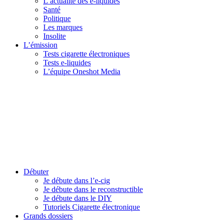
L’actualité des e-liquides
Santé
Politique
Les marques
Insolite
L’émission
Tests cigarette électroniques
Tests e-liquides
L’équipe Oneshot Media
Débuter
Je débute dans l’e-cig
Je débute dans le reconstructible
Je débute dans le DIY
Tutoriels Cigarette électronique
Grands dossiers