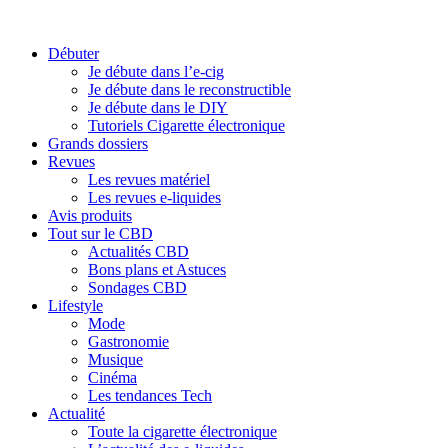
Débuter
Je débute dans l’e-cig
Je débute dans le reconstructible
Je débute dans le DIY
Tutoriels Cigarette électronique
Grands dossiers
Revues
Les revues matériel
Les revues e-liquides
Avis produits
Tout sur le CBD
Actualités CBD
Bons plans et Astuces
Sondages CBD
Lifestyle
Mode
Gastronomie
Musique
Cinéma
Les tendances Tech
Actualité
Toute la cigarette électronique