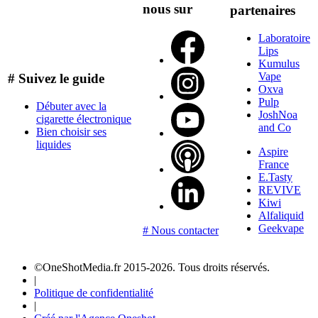
nous sur
partenaires
Laboratoire
Lips
Kumulus
Vape
# Suivez le guide
Oxva
Pulp
Débuter avec la
JoshNoa
cigarette électronique
and Co
Bien choisir ses
liquides
Aspire
France
E.Tasty
REVIVE
Kiwi
Alfaliquid
Geekvape
# Nous contacter
©OneShotMedia.fr 2015-2026. Tous droits réservés.
|
Politique de confidentialité
|