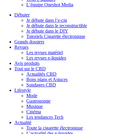
L’équipe Oneshot Media
Débuter
Je débute dans l’e-cig
Je débute dans le reconstructible
Je débute dans le DIY
Tutoriels Cigarette électronique
Grands dossiers
Revues
Les revues matériel
Les revues e-liquides
Avis produits
Tout sur le CBD
Actualités CBD
Bons plans et Astuces
Sondages CBD
Lifestyle
Mode
Gastronomie
Musique
Cinéma
Les tendances Tech
Actualité
Toute la cigarette électronique
L’actualité des e-liquides