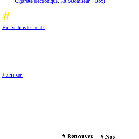
Cigarette électronique
,
Kit (Atomiseur + Box)
En live tous les lundis
à 22H sur
# Retrouvez-
# Nos