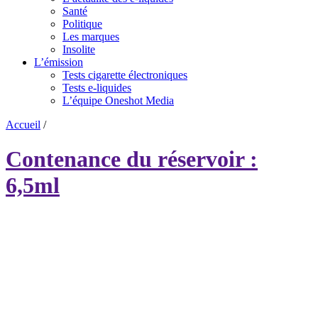
Santé
Politique
Les marques
Insolite
L’émission
Tests cigarette électroniques
Tests e-liquides
L’équipe Oneshot Media
Accueil
/
Contenance du réservoir :
6,5ml