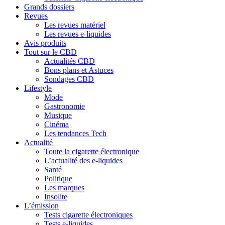
Grands dossiers
Revues
Les revues matériel
Les revues e-liquides
Avis produits
Tout sur le CBD
Actualités CBD
Bons plans et Astuces
Sondages CBD
Lifestyle
Mode
Gastronomie
Musique
Cinéma
Les tendances Tech
Actualité
Toute la cigarette électronique
L’actualité des e-liquides
Santé
Politique
Les marques
Insolite
L’émission
Tests cigarette électroniques
Tests e-liquides