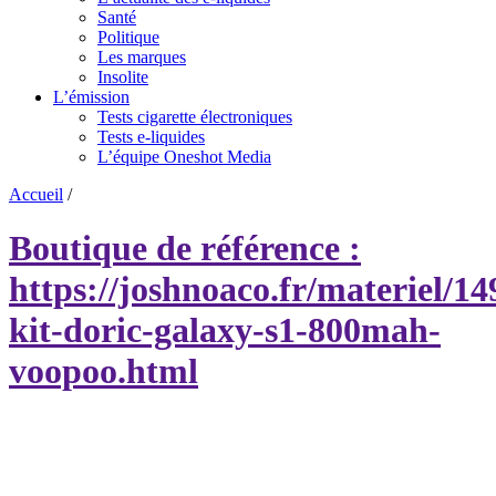
Santé
Politique
Les marques
Insolite
L’émission
Tests cigarette électroniques
Tests e-liquides
L’équipe Oneshot Media
Accueil
/
Boutique de référence :
https://joshnoaco.fr/materiel/14
kit-doric-galaxy-s1-800mah-
voopoo.html