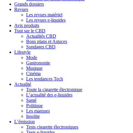
Grands dossiers
Revues
Les revues matériel
Les revues e-liquides
Avis produits
Tout sur le CBD
Actualités CBD
Bons plans et Astuces
Sondages CBD
Lifestyle
Mode
Gastronomie
Musique
Cinéma
Les tendances Tech
Actualité
Toute la cigarette électronique
L’actualité des e-liquides
Santé
Politique
Les marques
Insolite
L’émission
Tests cigarette électroniques
Tests e-liquides