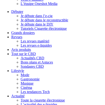
L’équipe Oneshot Media
Débuter
Je débute dans l’e-cig
Je débute dans le reconstructible
Je débute dans le DIY
Tutoriels Cigarette électronique
Grands dossiers
Revues
Les revues matériel
Les revues e-liquides
Avis produits
Tout sur le CBD
Actualités CBD
Bons plans et Astuces
Sondages CBD
Lifestyle
Mode
Gastronomie
Musique
Cinéma
Les tendances Tech
Actualité
Toute la cigarette électronique
L’actualité des e-liquides