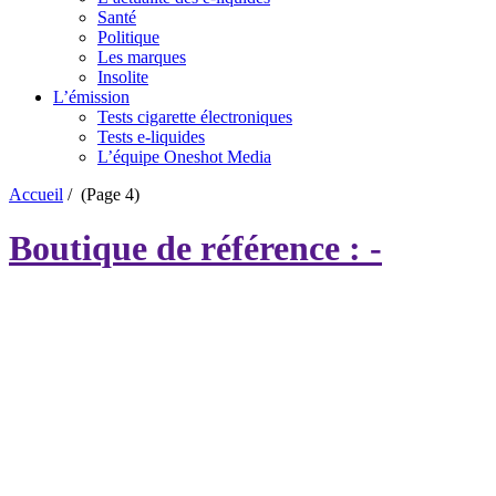
Santé
Politique
Les marques
Insolite
L’émission
Tests cigarette électroniques
Tests e-liquides
L’équipe Oneshot Media
Accueil
/
(Page 4)
Boutique de référence : -