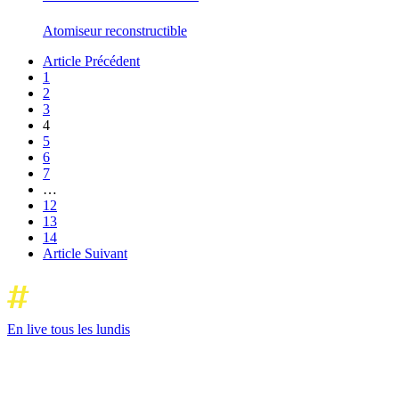
Atomiseur reconstructible
Article Précédent
1
2
3
4
5
6
7
…
12
13
14
Article Suivant
En live tous les lundis