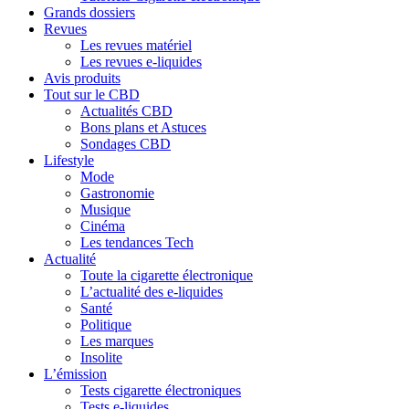
Grands dossiers
Revues
Les revues matériel
Les revues e-liquides
Avis produits
Tout sur le CBD
Actualités CBD
Bons plans et Astuces
Sondages CBD
Lifestyle
Mode
Gastronomie
Musique
Cinéma
Les tendances Tech
Actualité
Toute la cigarette électronique
L’actualité des e-liquides
Santé
Politique
Les marques
Insolite
L’émission
Tests cigarette électroniques
Tests e-liquides