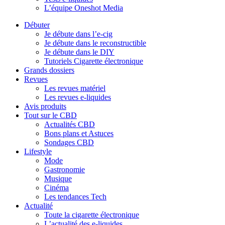
L’équipe Oneshot Media
Débuter
Je débute dans l’e-cig
Je débute dans le reconstructible
Je débute dans le DIY
Tutoriels Cigarette électronique
Grands dossiers
Revues
Les revues matériel
Les revues e-liquides
Avis produits
Tout sur le CBD
Actualités CBD
Bons plans et Astuces
Sondages CBD
Lifestyle
Mode
Gastronomie
Musique
Cinéma
Les tendances Tech
Actualité
Toute la cigarette électronique
L’actualité des e-liquides