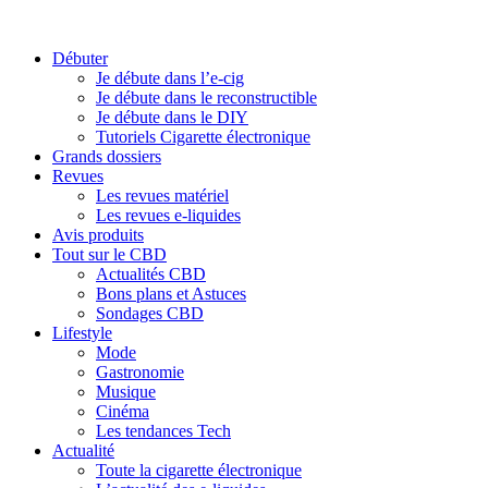
Débuter
Je débute dans l’e-cig
Je débute dans le reconstructible
Je débute dans le DIY
Tutoriels Cigarette électronique
Grands dossiers
Revues
Les revues matériel
Les revues e-liquides
Avis produits
Tout sur le CBD
Actualités CBD
Bons plans et Astuces
Sondages CBD
Lifestyle
Mode
Gastronomie
Musique
Cinéma
Les tendances Tech
Actualité
Toute la cigarette électronique