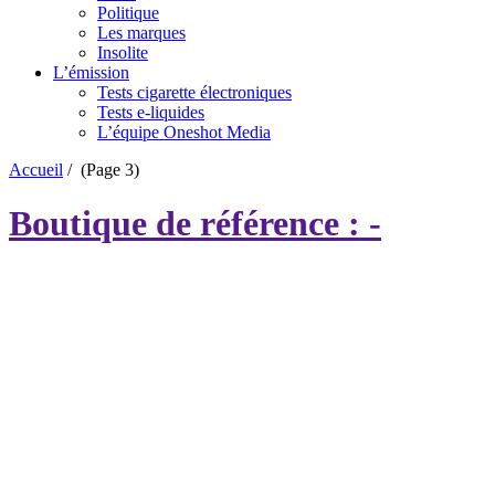
Politique
Les marques
Insolite
L’émission
Tests cigarette électroniques
Tests e-liquides
L’équipe Oneshot Media
Accueil
/
(Page 3)
Boutique de référence : -