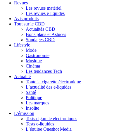
Revues
Les revues matériel
Les revues e-liquides
Avis produits
Tout sur le CBD
Actualités CBD
Bons plans et Astuces
Sondages CBD
Lifestyle
Mode
Gastronomie
Musique
Cinéma
Les tendances Tech
Actualité
Toute la cigarette électronique
L’actualité des e-liquides
Santé
Politique
Les marques
Insolite
L’émission
Tests cigarette électroniques
Tests e-liquides
L’équipe Oneshot Media