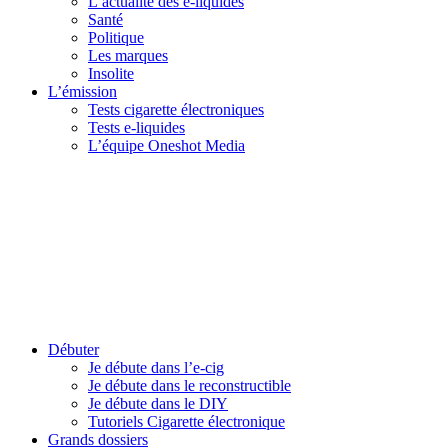
L’actualité des e-liquides
Santé
Politique
Les marques
Insolite
L’émission
Tests cigarette électroniques
Tests e-liquides
L’équipe Oneshot Media
Débuter
Je débute dans l’e-cig
Je débute dans le reconstructible
Je débute dans le DIY
Tutoriels Cigarette électronique
Grands dossiers