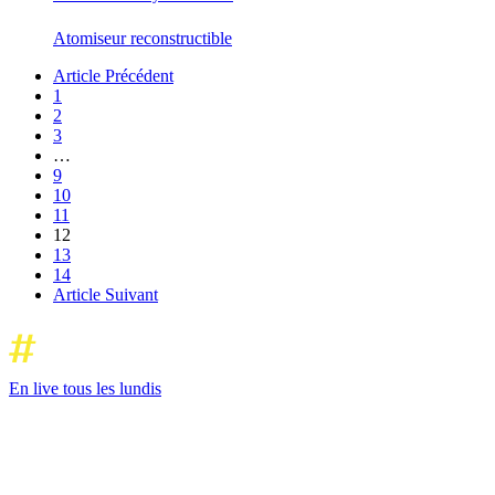
Atomiseur reconstructible
Article Précédent
1
2
3
…
9
10
11
12
13
14
Article Suivant
En live tous les lundis