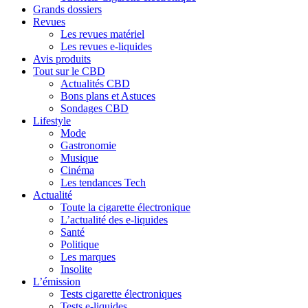
Grands dossiers
Revues
Les revues matériel
Les revues e-liquides
Avis produits
Tout sur le CBD
Actualités CBD
Bons plans et Astuces
Sondages CBD
Lifestyle
Mode
Gastronomie
Musique
Cinéma
Les tendances Tech
Actualité
Toute la cigarette électronique
L’actualité des e-liquides
Santé
Politique
Les marques
Insolite
L’émission
Tests cigarette électroniques
Tests e-liquides