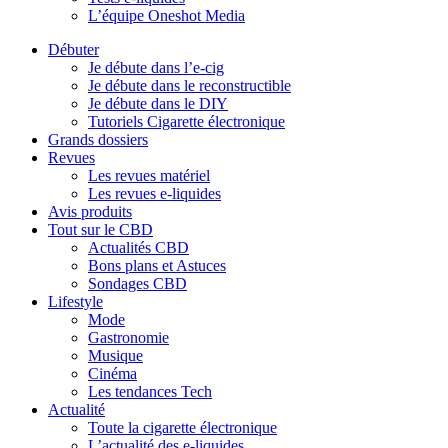
L’équipe Oneshot Media
Débuter
Je débute dans l’e-cig
Je débute dans le reconstructible
Je débute dans le DIY
Tutoriels Cigarette électronique
Grands dossiers
Revues
Les revues matériel
Les revues e-liquides
Avis produits
Tout sur le CBD
Actualités CBD
Bons plans et Astuces
Sondages CBD
Lifestyle
Mode
Gastronomie
Musique
Cinéma
Les tendances Tech
Actualité
Toute la cigarette électronique
L’actualité des e-liquides