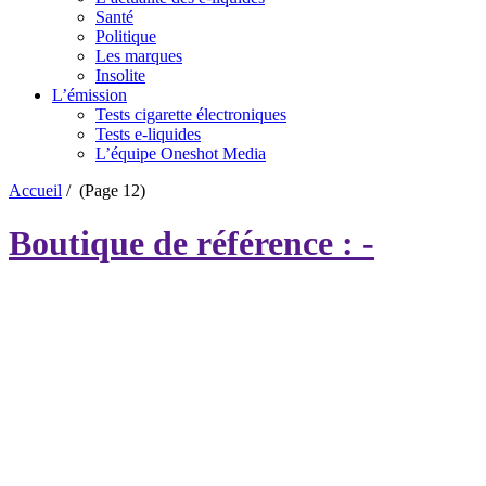
Santé
Politique
Les marques
Insolite
L’émission
Tests cigarette électroniques
Tests e-liquides
L’équipe Oneshot Media
Accueil
/
(Page 12)
Boutique de référence : -