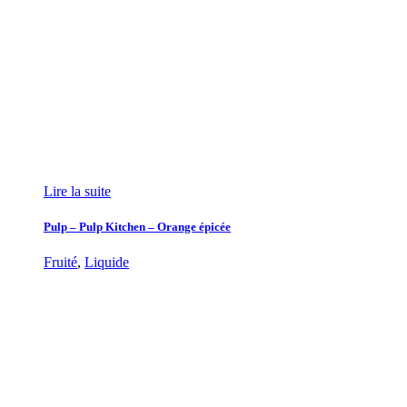
Lire la suite
Pulp – Pulp Kitchen – Orange épicée
Fruité
,
Liquide