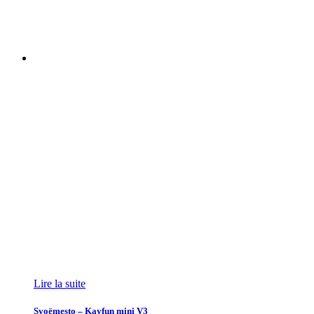
Lire la suite
Svoëmesto – Kayfun mini V3