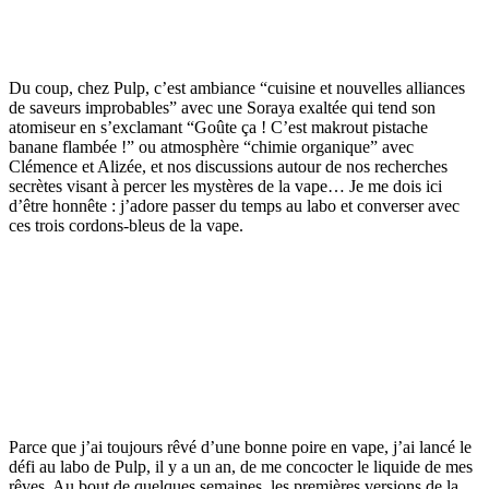
Du coup, chez Pulp, c’est ambiance “cuisine et nouvelles alliances
de saveurs improbables” avec une Soraya exaltée qui tend son
atomiseur en s’exclamant “Goûte ça ! C’est makrout pistache
banane flambée !” ou atmosphère “chimie organique” avec
Clémence et Alizée, et nos discussions autour de nos recherches
secrètes visant à percer les mystères de la vape… Je me dois ici
d’être honnête : j’adore passer du temps au labo et converser avec
ces trois cordons-bleus de la vape.
Parce que j’ai toujours rêvé d’une bonne poire en vape, j’ai lancé le
défi au labo de Pulp, il y a un an, de me concocter le liquide de mes
rêves. Au bout de quelques semaines, les premières versions de la