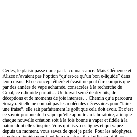
Certes, le plaisir passe donc par la connaissance. Mais Clémence et
Alizée n’avaient pas l’option “qu’est-ce qu’un bon e-liquide” dans
leur cursus. Et ce concept éthéré et évasif ne peut être compris que
par des années de vape acharnée, consacrées à la recherche du
Graal, ce e-liquide parfait… Un travail semé de dry hits, de
déceptions et de moments de joie intenses… Chemin qu’a parcouru
Soraya. Si elle ne connaît pas les molécules nécessaires pour “faire
une fraise”, elle sait parfaitement le goût que cela doit avoir. Et c’est
ce savoir profane de la vape qu’elle apporte au laboratoire, afin que
chaque nouvelle création soit à la fois bonne à vaper et fidèle à la
nature dont elle s’inspire. Vous qui lisez ces lignes et qui vapez
depuis un moment, vous savez de quoi je parle. Pour les néophytes,
si votre e-liquide vous tient loin du tabac, il est efficace. S’il vous