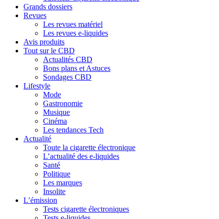
Grands dossiers
Revues
Les revues matériel
Les revues e-liquides
Avis produits
Tout sur le CBD
Actualités CBD
Bons plans et Astuces
Sondages CBD
Lifestyle
Mode
Gastronomie
Musique
Cinéma
Les tendances Tech
Actualité
Toute la cigarette électronique
L’actualité des e-liquides
Santé
Politique
Les marques
Insolite
L’émission
Tests cigarette électroniques
Tests e-liquides