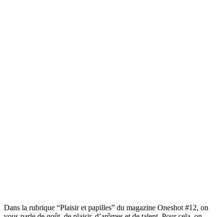
Dans la rubrique “Plaisir et papilles” du magazine Oneshot #12, on
vous parle de goût, de plaisir, d’arômes et de talent. Pour cela, on