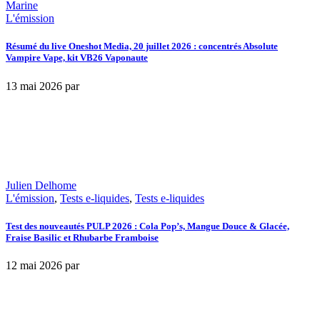
Marine
L'émission
Résumé du live Oneshot Media, 20 juillet 2026 : concentrés Absolute
Vampire Vape, kit VB26 Vaponaute
13 mai 2026
par
Julien Delhome
L'émission
,
Tests e-liquides
,
Tests e-liquides
Test des nouveautés PULP 2026 : Cola Pop’s, Mangue Douce & Glacée,
Fraise Basilic et Rhubarbe Framboise
12 mai 2026
par