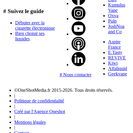
Kumulus
Vape
# Suivez le guide
Oxva
Pulp
Débuter avec la
JoshNoa
cigarette électronique
and Co
Bien choisir ses
liquides
Aspire
France
E.Tasty
REVIVE
Kiwi
Alfaliquid
Geekvape
# Nous contacter
©OneShotMedia.fr 2015-2026. Tous droits réservés.
|
Politique de confidentialité
|
Créé par l'Agence Oneshot
|
Mentions légales
|
Contact