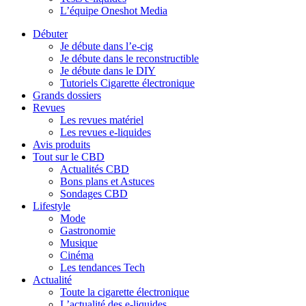
L’équipe Oneshot Media
Débuter
Je débute dans l’e-cig
Je débute dans le reconstructible
Je débute dans le DIY
Tutoriels Cigarette électronique
Grands dossiers
Revues
Les revues matériel
Les revues e-liquides
Avis produits
Tout sur le CBD
Actualités CBD
Bons plans et Astuces
Sondages CBD
Lifestyle
Mode
Gastronomie
Musique
Cinéma
Les tendances Tech
Actualité
Toute la cigarette électronique
L’actualité des e-liquides