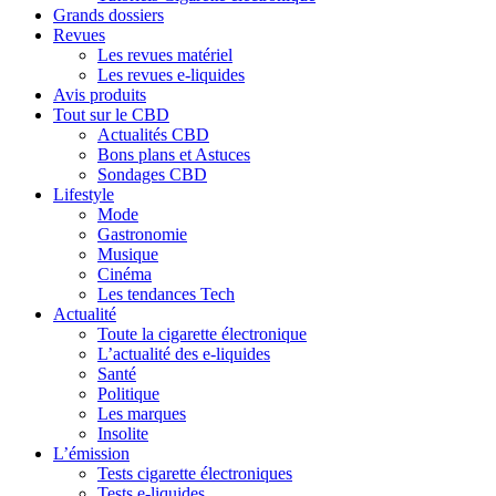
Grands dossiers
Revues
Les revues matériel
Les revues e-liquides
Avis produits
Tout sur le CBD
Actualités CBD
Bons plans et Astuces
Sondages CBD
Lifestyle
Mode
Gastronomie
Musique
Cinéma
Les tendances Tech
Actualité
Toute la cigarette électronique
L’actualité des e-liquides
Santé
Politique
Les marques
Insolite
L’émission
Tests cigarette électroniques
Tests e-liquides