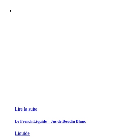
Lire la suite
Le French Liquide – Jus de Boudin Blanc
Liquide