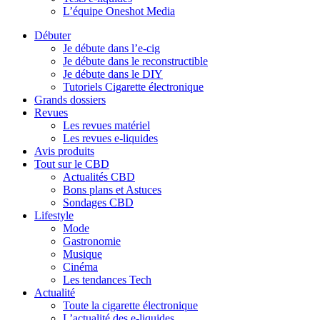
L’équipe Oneshot Media
Débuter
Je débute dans l’e-cig
Je débute dans le reconstructible
Je débute dans le DIY
Tutoriels Cigarette électronique
Grands dossiers
Revues
Les revues matériel
Les revues e-liquides
Avis produits
Tout sur le CBD
Actualités CBD
Bons plans et Astuces
Sondages CBD
Lifestyle
Mode
Gastronomie
Musique
Cinéma
Les tendances Tech
Actualité
Toute la cigarette électronique
L’actualité des e-liquides