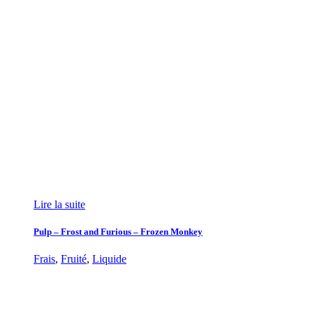
Lire la suite
Pulp – Frost and Furious – Frozen Monkey
Frais
,
Fruité
,
Liquide