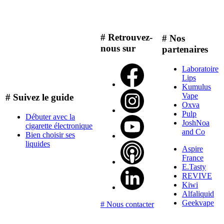
# Retrouvez-
# Nos
nous sur
partenaires
Laboratoire
Lips
Kumulus
Vape
# Suivez le guide
Oxva
Pulp
Débuter avec la
JoshNoa
cigarette électronique
and Co
Bien choisir ses
liquides
Aspire
France
E.Tasty
REVIVE
Kiwi
Alfaliquid
Geekvape
# Nous contacter