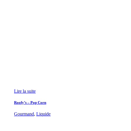
Lire la suite
Roofy’s – Pop Corn
Gourmand
,
Liquide