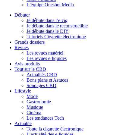
L’équipe Oneshot Media
Débuter
Je débute dans l’e-cig
Je débute dans le reconstructible
Je débute dans le DIY
Tutoriels Cigarette électronique
Grands dossiers
Revues
Les revues matériel
Les revues e-liquides
Avis produits
Tout sur le CBD
Actualités CBD
Bons plans et Astuces
Sondages CBD
Lifestyle
Mode
Gastronomie
Musique
Cinéma
Les tendances Tech
Actualité
Toute la cigarette électronique
L’actualité des e-liquides