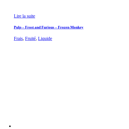
Lire la suite
Pulp – Frost and Furious – Frozen Monkey
Frais
,
Fruité
,
Liquide