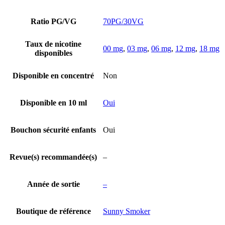
Ratio PG/VG
70PG/30VG
Taux de nicotine
00 mg
,
03 mg
,
06 mg
,
12 mg
,
18 mg
disponibles
Disponible en concentré
Non
Disponible en 10 ml
Oui
Bouchon sécurité enfants
Oui
Revue(s) recommandée(s)
–
Année de sortie
–
Boutique de référence
Sunny Smoker