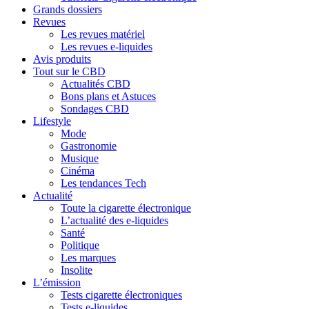
Grands dossiers
Revues
Les revues matériel
Les revues e-liquides
Avis produits
Tout sur le CBD
Actualités CBD
Bons plans et Astuces
Sondages CBD
Lifestyle
Mode
Gastronomie
Musique
Cinéma
Les tendances Tech
Actualité
Toute la cigarette électronique
L’actualité des e-liquides
Santé
Politique
Les marques
Insolite
L’émission
Tests cigarette électroniques
Tests e-liquides