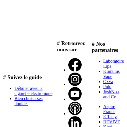
# Retrouvez-
# Nos
nous sur
partenaires
Laboratoire
Lips
Kumulus
Vape
# Suivez le guide
Oxva
Pulp
Débuter avec la
JoshNoa
cigarette électronique
and Co
Bien choisir ses
liquides
Aspire
France
E.Tasty
REVIVE
Kiwi