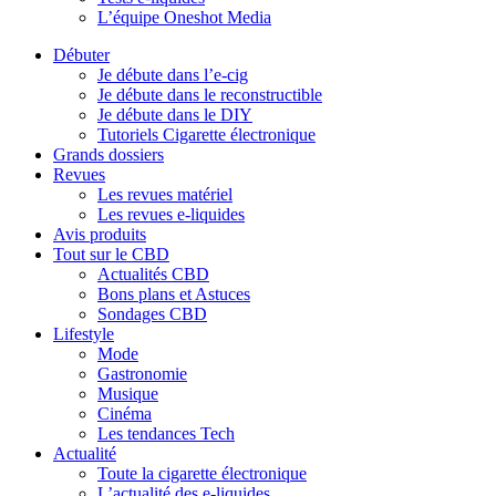
L’équipe Oneshot Media
Débuter
Je débute dans l’e-cig
Je débute dans le reconstructible
Je débute dans le DIY
Tutoriels Cigarette électronique
Grands dossiers
Revues
Les revues matériel
Les revues e-liquides
Avis produits
Tout sur le CBD
Actualités CBD
Bons plans et Astuces
Sondages CBD
Lifestyle
Mode
Gastronomie
Musique
Cinéma
Les tendances Tech
Actualité
Toute la cigarette électronique
L’actualité des e-liquides