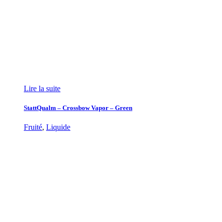
Lire la suite
StattQualm – Crossbow Vapor – Green
Fruité
,
Liquide