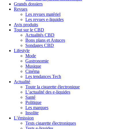
Grands dossiers
Revues
Les revues matériel
Les revues e-liquides
Avis produits
Tout sur le CBD
Actualités CBD
Bons plans et Astuces
Sondages CBD
Lifestyle
Mode
Gastronomie
Musique
Cinéma
Les tendances Tech
Actualité
Toute la cigarette électronique
L’actualité des e-liquides
Santé
Politique
Les marques
Insolite
L’émission
Tests cigarette électroniques
Tests e-liquides