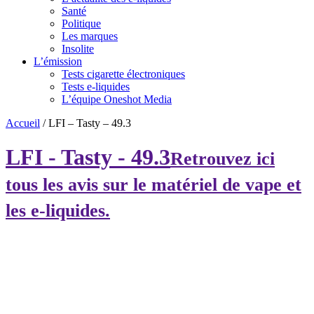
Santé
Politique
Les marques
Insolite
L’émission
Tests cigarette électroniques
Tests e-liquides
L’équipe Oneshot Media
Accueil
/
LFI – Tasty – 49.3
LFI - Tasty - 49.3
Retrouvez ici
tous les avis sur le matériel de vape et
les e-liquides.