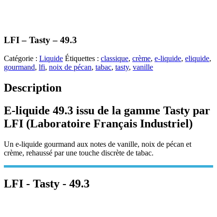
LFI – Tasty – 49.3
Catégorie :
Liquide
Étiquettes :
classique
,
crème
,
e-liquide
,
eliquide
,
gourmand
,
lfi
,
noix de pécan
,
tabac
,
tasty
,
vanille
Description
E-liquide 49.3 issu de la gamme Tasty par
LFI (Laboratoire Français Industriel)
Un e-liquide gourmand aux notes de vanille, noix de pécan et
crème, rehaussé par une touche discrète de tabac.
LFI - Tasty - 49.3