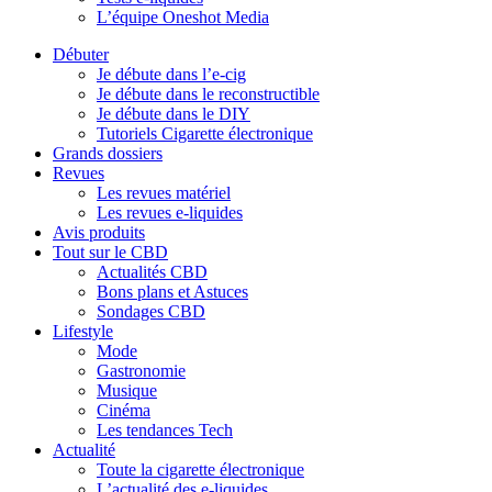
L’équipe Oneshot Media
Débuter
Je débute dans l’e-cig
Je débute dans le reconstructible
Je débute dans le DIY
Tutoriels Cigarette électronique
Grands dossiers
Revues
Les revues matériel
Les revues e-liquides
Avis produits
Tout sur le CBD
Actualités CBD
Bons plans et Astuces
Sondages CBD
Lifestyle
Mode
Gastronomie
Musique
Cinéma
Les tendances Tech
Actualité
Toute la cigarette électronique
L’actualité des e-liquides