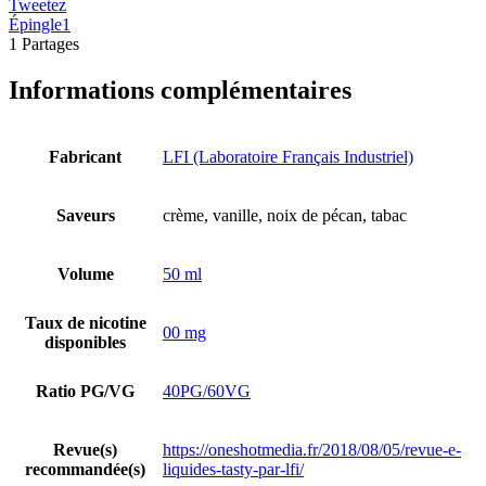
Tweetez
Épingle
1
1
Partages
Informations complémentaires
Fabricant
LFI (Laboratoire Français Industriel)
Saveurs
crème, vanille, noix de pécan, tabac
Volume
50 ml
Taux de nicotine
00 mg
disponibles
Ratio PG/VG
40PG/60VG
Revue(s)
https://oneshotmedia.fr/2018/08/05/revue-e-
recommandée(s)
liquides-tasty-par-lfi/