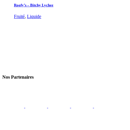
Roofy’s – Bitchy Lychee
Fruité
,
Liquide
Nos Partenaires