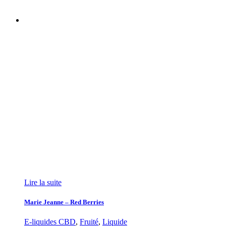
Lire la suite
Marie Jeanne – Red Berries
E-liquides CBD
,
Fruité
,
Liquide