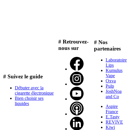
# Retrouvez-
# Nos
nous sur
partenaires
Laboratoire
Lips
Kumulus
Vape
# Suivez le guide
Oxva
Pulp
Débuter avec la
JoshNoa
cigarette électronique
and Co
Bien choisir ses
liquides
Aspire
France
E.Tasty
REVIVE
Kiwi