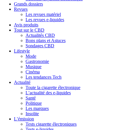
Grands dossiers
Revues
Les revues matériel
Les revues e-liquides
Avis produits
Tout sur le CBD
Actualités CBD
Bons plans et Astuces
Sondages CBD
Lifestyle
Mode
Gastronomie
Musique
Cinéma
Les tendances Tech
Actualité
Toute la cigarette électronique
L’actualité des e-liquides
Santé
Politique
Les marques
Insolite
L’émission
Tests cigarette électroniques
Tests e-liquides