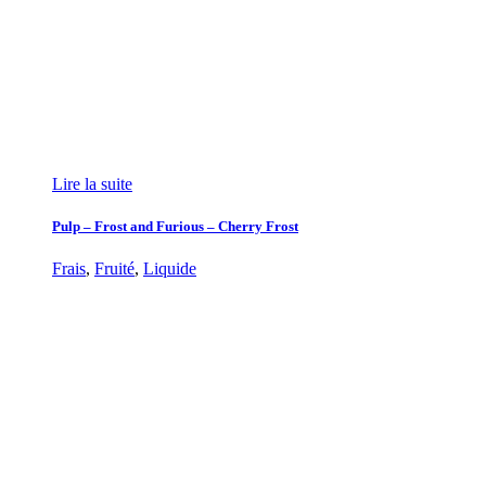
Lire la suite
Pulp – Frost and Furious – Cherry Frost
Frais
,
Fruité
,
Liquide