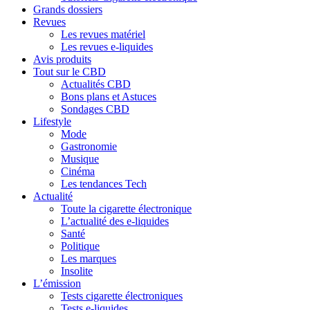
Grands dossiers
Revues
Les revues matériel
Les revues e-liquides
Avis produits
Tout sur le CBD
Actualités CBD
Bons plans et Astuces
Sondages CBD
Lifestyle
Mode
Gastronomie
Musique
Cinéma
Les tendances Tech
Actualité
Toute la cigarette électronique
L’actualité des e-liquides
Santé
Politique
Les marques
Insolite
L’émission
Tests cigarette électroniques
Tests e-liquides