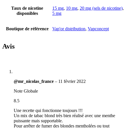
Taux de nicotine
15 mg
,
10 mg
,
20 mg (sels de nicotine)
,
disponibles
5 mg
Boutique de référence
Vap'or distribution
,
Vapconcept
Avis
@mr_nicolas_france
–
11 février 2022
Note Globale
8.5
Une recette qui fonctionne toujours !!!
Un mix de tabac blond très bien réalisé avec une menthe
puissante mais supportable.
Pour arrêter de fumer des blondes mentholées ou tout