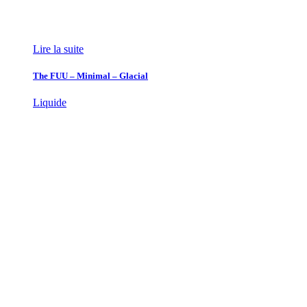
Lire la suite
The FUU – Minimal – Glacial
Liquide