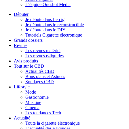
L’équipe Oneshot Media
Débuter
Je débute dans l’e-cig
Je débute dans le reconstructible
Je débute dans le DIY
Tutoriels Cigarette électronique
Grands dossiers
Revues
Les revues matériel
Les revues e-liquides
Avis produits
Tout sur le CBD
Actualités CBD
Bons plans et Astuces
Sondages CBD
Lifestyle
Mode
Gastronomie
Musique
Cinéma
Les tendances Tech
Actualité
Toute la cigarette électronique
L’actualité des e-liquides