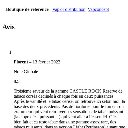
Boutique de référence
Vap'or distribution
,
Vapconcept
Avis
Florent
–
13 février 2022
Note Globale
8.5
Troisième saveur de la gamme CASTLE ROCK Reserve de
tabacs corsés déclinés à chaque fois en deux puissances.
Après le vanillé et le tabac cerise, on retrouve ici selon moi, la
base des deux précédents. Pas de fioritures pour le fumeur ou
ex-fumeur qui veut retrouver ses sensations de tabac puissant
(la clope c’est puissant…) qui veut aller à l’essentiel. C’est
bien fait et ça reste tabac dans une gamme assez rare, des
tabacs puissants, dans sa version Light (Perdragon) autant que