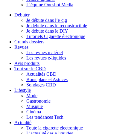
L’équipe Oneshot Media
Débuter
Je débute dans l’e-cig
Je débute dans le reconstructible
Je débute dans le DIY
Tutoriels Cigarette électronique
Grands dossiers
Revues
Les revues matériel
Les revues e-liquides
Avis produits
Tout sur le CBD
Actualités CBD
Bons plans et Astuces
Sondages CBD
Lifestyle
Mode
Gastronomie
Musique
Cinéma
Les tendances Tech
Actualité
Toute la cigarette électronique
L’actualité des e-liquides