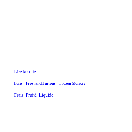
Lire la suite
Pulp – Frost and Furious – Frozen Monkey
Frais
,
Fruité
,
Liquide