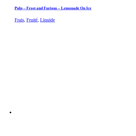
Pulp – Frost and Furious – Lemonade On Ice
Frais
,
Fruité
,
Liquide