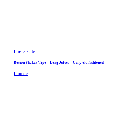
Lire la suite
Boston Shaker Vape – Long Juices – Geny old fashioned
Liquide