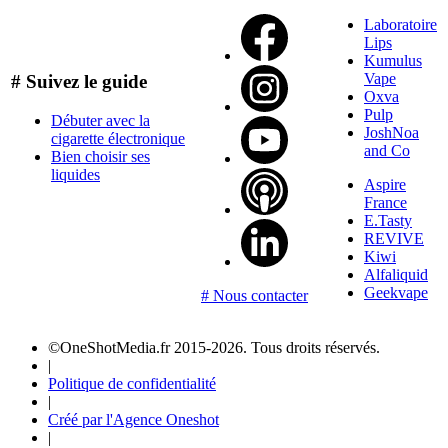
Laboratoire
Lips
Kumulus
Vape
# Suivez le guide
Oxva
Pulp
Débuter avec la
JoshNoa
cigarette électronique
and Co
Bien choisir ses
liquides
Aspire
France
E.Tasty
REVIVE
Kiwi
Alfaliquid
Geekvape
# Nous contacter
©OneShotMedia.fr 2015-2026. Tous droits réservés.
|
Politique de confidentialité
|
Créé par l'Agence Oneshot
|