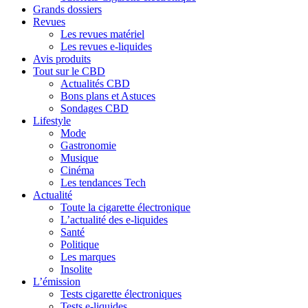
Grands dossiers
Revues
Les revues matériel
Les revues e-liquides
Avis produits
Tout sur le CBD
Actualités CBD
Bons plans et Astuces
Sondages CBD
Lifestyle
Mode
Gastronomie
Musique
Cinéma
Les tendances Tech
Actualité
Toute la cigarette électronique
L’actualité des e-liquides
Santé
Politique
Les marques
Insolite
L’émission
Tests cigarette électroniques
Tests e-liquides