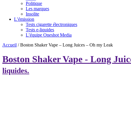
Politique
Les marques
Insolite
L’émission
Tests cigarette électroniques
Tests e-liquides
L’équipe Oneshot Media
Accueil
/
Boston Shaker Vape – Long Juices – Oh my Leak
Boston Shaker Vape - Long Jui
liquides.