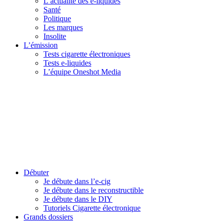
L’actualité des e-liquides
Santé
Politique
Les marques
Insolite
L’émission
Tests cigarette électroniques
Tests e-liquides
L’équipe Oneshot Media
Débuter
Je débute dans l’e-cig
Je débute dans le reconstructible
Je débute dans le DIY
Tutoriels Cigarette électronique
Grands dossiers