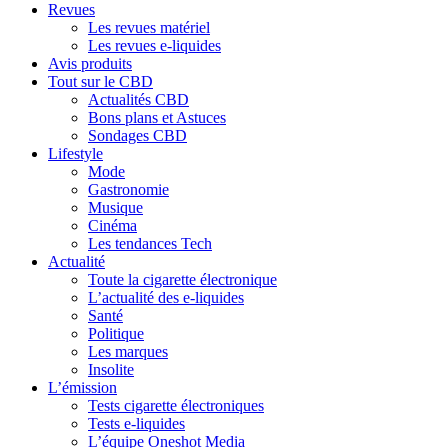
Revues
Les revues matériel
Les revues e-liquides
Avis produits
Tout sur le CBD
Actualités CBD
Bons plans et Astuces
Sondages CBD
Lifestyle
Mode
Gastronomie
Musique
Cinéma
Les tendances Tech
Actualité
Toute la cigarette électronique
L’actualité des e-liquides
Santé
Politique
Les marques
Insolite
L’émission
Tests cigarette électroniques
Tests e-liquides
L’équipe Oneshot Media