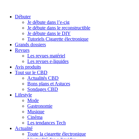
Débuter
Je débute dans l’e-cig
Je débute dans le reconstructible
Je débute dans le DIY
Tutoriels Cigarette électronique
Grands dossiers
Revues
Les revues matériel
Les revues e-liquides
Avis produits
Tout sur le CBD
Actualités CBD
Bons plans et Astuces
Sondages CBD
Lifestyle
Mode
Gastronomie
Musique
Cinéma
Les tendances Tech
Actualité
Toute la cigarette électronique