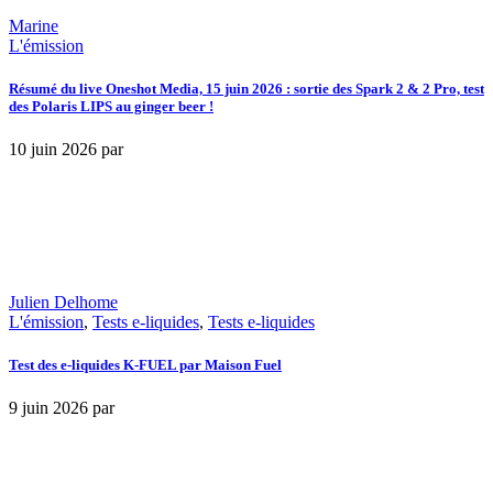
Marine
L'émission
Résumé du live Oneshot Media, 15 juin 2026 : sortie des Spark 2 & 2 Pro, test
des Polaris LIPS au ginger beer !
10 juin 2026
par
Julien Delhome
L'émission
,
Tests e-liquides
,
Tests e-liquides
Test des e-liquides K-FUEL par Maison Fuel
9 juin 2026
par