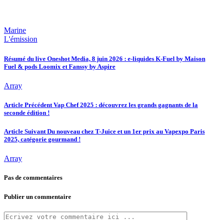
Marine
L'émission
Résumé du live Oneshot Media, 8 juin 2026 : e-liquides K-Fuel by Maison
Fuel & pods Loomix et Fanssy by Aspire
Array
Article Précédent
Vap Chef 2025 : découvrez les grands gagnants de la
seconde édition !
Article Suivant
Du nouveau chez T-Juice et un 1er prix au Vapexpo Paris
2025, catégorie gourmand !
Array
Pas de commentaires
Publier un commentaire