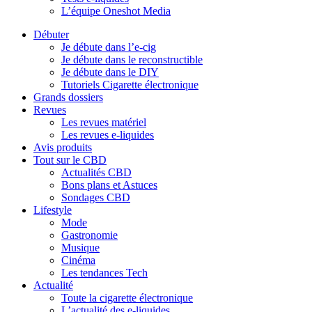
L’équipe Oneshot Media
Débuter
Je débute dans l’e-cig
Je débute dans le reconstructible
Je débute dans le DIY
Tutoriels Cigarette électronique
Grands dossiers
Revues
Les revues matériel
Les revues e-liquides
Avis produits
Tout sur le CBD
Actualités CBD
Bons plans et Astuces
Sondages CBD
Lifestyle
Mode
Gastronomie
Musique
Cinéma
Les tendances Tech
Actualité
Toute la cigarette électronique
L’actualité des e-liquides