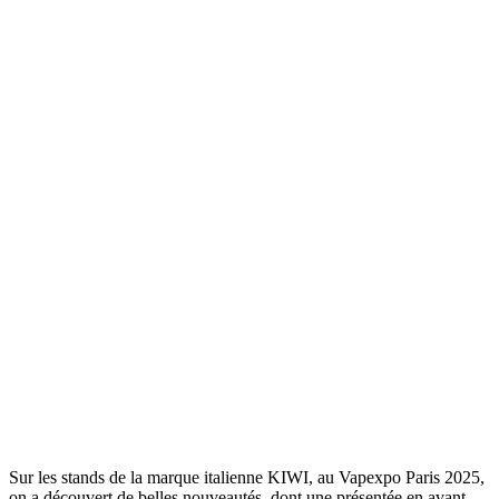
Sur les stands de la marque italienne KIWI, au Vapexpo Paris 2025,
on a découvert de belles nouveautés, dont une présentée en avant-