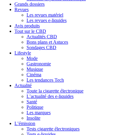
Grands dossiers
Revues
Les revues matériel
Les revues e-liquides
Avis produits
Tout sur le CBD
Actualités CBD
Bons plans et Astuces
Sondages CBD
Lifestyle
Mode
Gastronomie
Musique
Cinéma
Les tendances Tech
Actualité
Toute la cigarette électronique
L’actualité des e-liquides
Santé
Politique
Les marques
Insolite
L’émission
Tests cigarette électroniques
Tests e-liquides