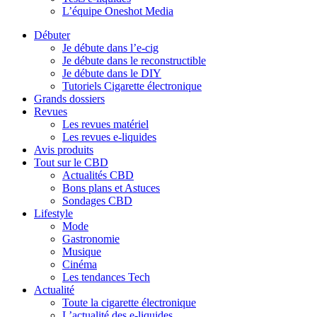
L’équipe Oneshot Media
Débuter
Je débute dans l’e-cig
Je débute dans le reconstructible
Je débute dans le DIY
Tutoriels Cigarette électronique
Grands dossiers
Revues
Les revues matériel
Les revues e-liquides
Avis produits
Tout sur le CBD
Actualités CBD
Bons plans et Astuces
Sondages CBD
Lifestyle
Mode
Gastronomie
Musique
Cinéma
Les tendances Tech
Actualité
Toute la cigarette électronique
L’actualité des e-liquides