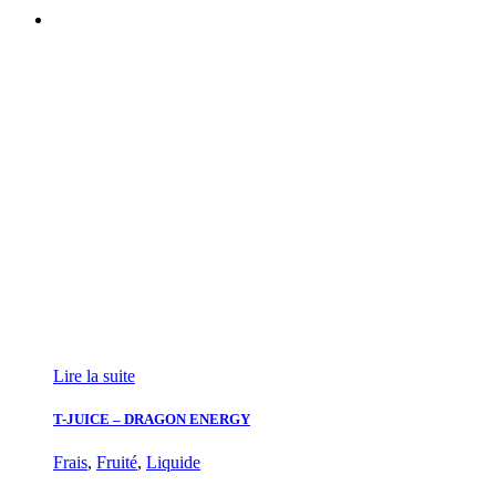
Lire la suite
T-JUICE – DRAGON ENERGY
Frais
,
Fruité
,
Liquide