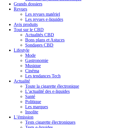
Grands dossiers
Revues
Les revues matériel
Les revues e-liquides
Avis produits
Tout sur le CBD
Actualités CBD
Bons plans et Astuces
Sondages CBD
Lifestyle
Mode
Gastronomie
Musique
Cinéma
Les tendances Tech
Actualité
Toute la cigarette électronique
L’actualité des e-liquides
Santé
Politique
Les marques
Insolite
L’émission
Tests cigarette électroniques
Tests e-liquides