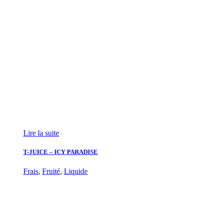
Lire la suite
T-JUICE – ICY PARADISE
Frais
,
Fruité
,
Liquide