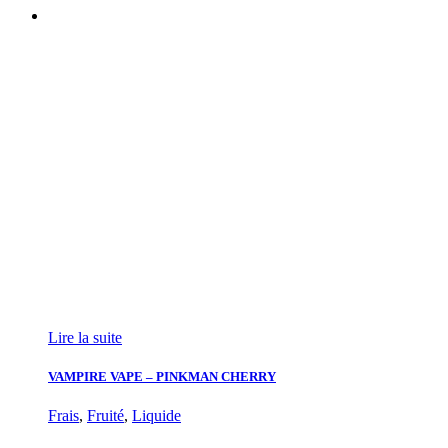
Lire la suite
VAMPIRE VAPE – PINKMAN CHERRY
Frais
,
Fruité
,
Liquide