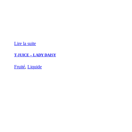
Lire la suite
T-JUICE – LADY DAISY
Fruité
,
Liquide