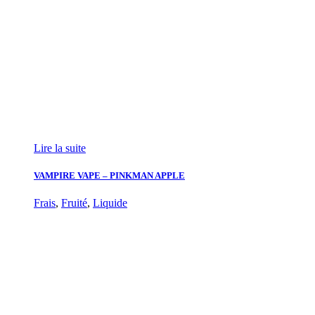
Lire la suite
VAMPIRE VAPE – PINKMAN APPLE
Frais
,
Fruité
,
Liquide