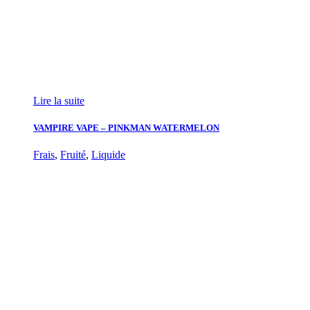
Lire la suite
VAMPIRE VAPE – PINKMAN WATERMELON
Frais
,
Fruité
,
Liquide