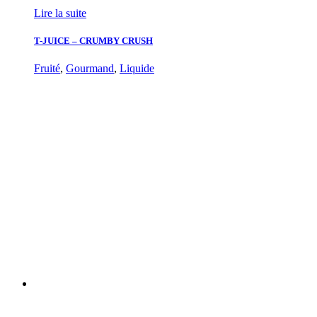
Lire la suite
T-JUICE – CRUMBY CRUSH
Fruité
,
Gourmand
,
Liquide