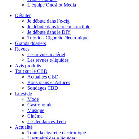
L’équipe Oneshot Media
Débuter
Je débute dans l’e-cig
Je débute dans le reconstructible
Je débute dans le DIY
Tutoriels Cigarette électronique
Grands dossiers
Revues
Les revues matériel
Les revues e-liquides
Avis produits
Tout sur le CBD
Actualités CBD
Bons plans et Astuces
Sondages CBD
Lifestyle
Mode
Gastronomie
Musique
Cinéma
Les tendances Tech
Actualité
Toute la cigarette électronique
L’actualité des e-liquides