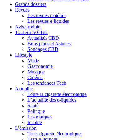
Grands dossiers
Revues
Les revues matériel
Les revues e-liquides
Avis produits
Tout sur le CBD
Actualités CBD
Bons plans et Astuces
Sondages CBD
Lifestyle
Mode
Gastronomie
Musique
Cinéma
Les tendances Tech
Actualité
Toute la cigarette électronique
L’actualité des e-liquides
Santé
Politique
Les marques
Insolite
L’émission
Tests cigarette électroniques
Tests e-liquides