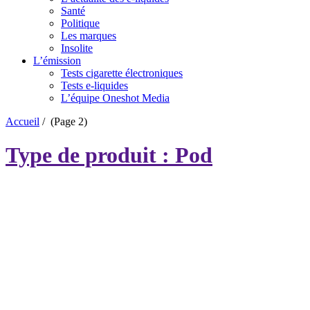
Santé
Politique
Les marques
Insolite
L’émission
Tests cigarette électroniques
Tests e-liquides
L’équipe Oneshot Media
Accueil
/
(Page 2)
Type de produit : Pod