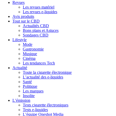
Revues
Les revues matériel
Les revues e-liquides
Avis produits
Tout sur le CBD
Actualités CBD
Bons plans et Astuces
Sondages CBD
Lifestyle
Mode
Gastronomie
Musique
Cinéma
Les tendances Tech
Actualité
Toute la cigarette électronique
L’actualité des e-liquides
Santé
Politique
Les marques
Insolite
L’émission
Tests cigarette électroniques
Tests e-liquides
L’équipe Oneshot Media