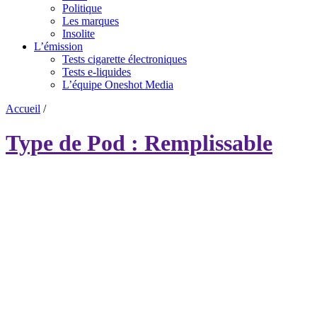
Politique
Les marques
Insolite
L’émission
Tests cigarette électroniques
Tests e-liquides
L’équipe Oneshot Media
Accueil
/
Type de Pod : Remplissable