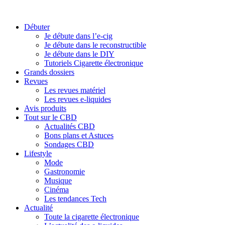
Débuter
Je débute dans l’e-cig
Je débute dans le reconstructible
Je débute dans le DIY
Tutoriels Cigarette électronique
Grands dossiers
Revues
Les revues matériel
Les revues e-liquides
Avis produits
Tout sur le CBD
Actualités CBD
Bons plans et Astuces
Sondages CBD
Lifestyle
Mode
Gastronomie
Musique
Cinéma
Les tendances Tech
Actualité
Toute la cigarette électronique