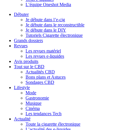
L’équipe Oneshot Media
Débuter
Je débute dans l’e-cig
Je débute dans le reconstructible
Je débute dans le DIY
Tutoriels Cigarette électronique
Grands dossiers
Revues
Les revues matériel
Les revues e-liquides
Avis produits
Tout sur le CBD
Actualités CBD
Bons plans et Astuces
Sondages CBD
Lifestyle
Mode
Gastronomie
Musique
Cinéma
Les tendances Tech
Actualité
Toute la cigarette électronique
L’actualité des e-liquides