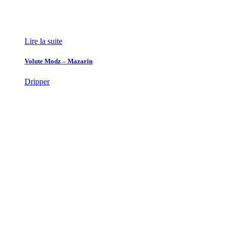
Lire la suite
Volute Modz – Mazarin
Dripper