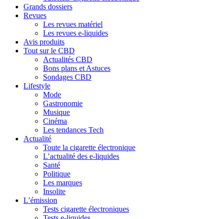
Grands dossiers
Revues
Les revues matériel
Les revues e-liquides
Avis produits
Tout sur le CBD
Actualités CBD
Bons plans et Astuces
Sondages CBD
Lifestyle
Mode
Gastronomie
Musique
Cinéma
Les tendances Tech
Actualité
Toute la cigarette électronique
L’actualité des e-liquides
Santé
Politique
Les marques
Insolite
L’émission
Tests cigarette électroniques
Tests e-liquides