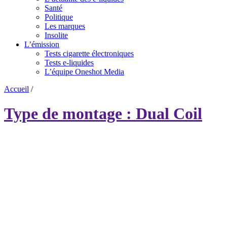
Santé
Politique
Les marques
Insolite
L’émission
Tests cigarette électroniques
Tests e-liquides
L’équipe Oneshot Media
Accueil
/
Type de montage : Dual Coil