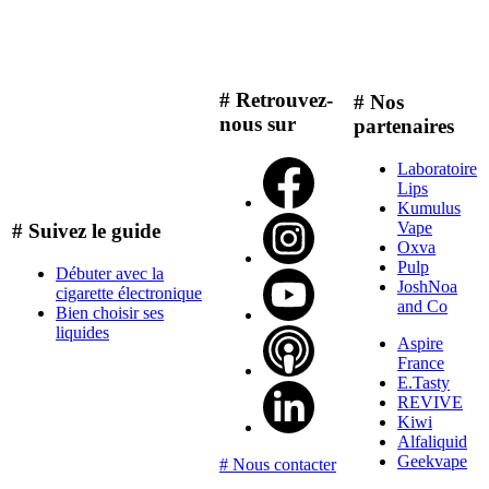
# Retrouvez-
# Nos
nous sur
partenaires
Laboratoire
Lips
Kumulus
Vape
# Suivez le guide
Oxva
Pulp
Débuter avec la
JoshNoa
cigarette électronique
and Co
Bien choisir ses
liquides
Aspire
France
E.Tasty
REVIVE
Kiwi
Alfaliquid
Geekvape
# Nous contacter