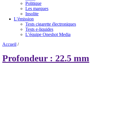
Politique
Les marques
Insolite
L’émission
Tests cigarette électroniques
Tests e-liquides
L’équipe Oneshot Media
Accueil
/
Profondeur : 22.5 mm