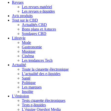
Revues
Les revues matériel
Les revues e-liquides
Avis produits
Tout sur le CBD
Actualités CBD
Bons plans et Astuces
Sondages CBD
Lifestyle
Mode
Gastronomie
Musique
Cinéma
Les tendances Tech
Actualité
Toute la cigarette électronique
L’actualité des e-liquides
Santé
Politique
Les marques
Insolite
L’émission
Tests cigarette électroniques
Tests e-liquides
L’équipe Oneshot Media