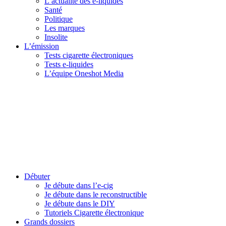
L’actualité des e-liquides
Santé
Politique
Les marques
Insolite
L’émission
Tests cigarette électroniques
Tests e-liquides
L’équipe Oneshot Media
Débuter
Je débute dans l’e-cig
Je débute dans le reconstructible
Je débute dans le DIY
Tutoriels Cigarette électronique
Grands dossiers