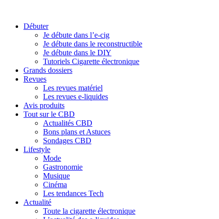
Débuter
Je débute dans l’e-cig
Je débute dans le reconstructible
Je débute dans le DIY
Tutoriels Cigarette électronique
Grands dossiers
Revues
Les revues matériel
Les revues e-liquides
Avis produits
Tout sur le CBD
Actualités CBD
Bons plans et Astuces
Sondages CBD
Lifestyle
Mode
Gastronomie
Musique
Cinéma
Les tendances Tech
Actualité
Toute la cigarette électronique