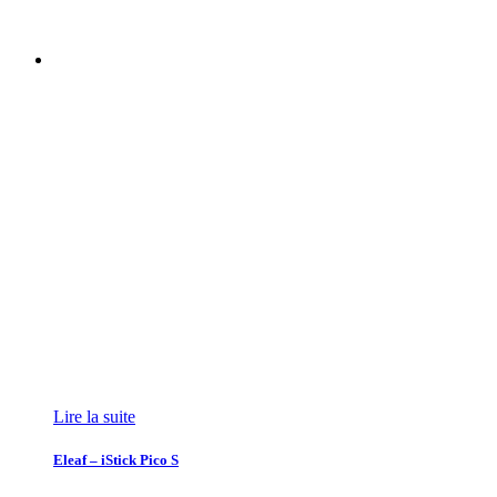
Lire la suite
Eleaf – iStick Pico S