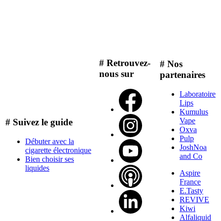
# Retrouvez-
# Nos
nous sur
partenaires
Laboratoire
Lips
Kumulus
Vape
# Suivez le guide
Oxva
Pulp
Débuter avec la
JoshNoa
cigarette électronique
and Co
Bien choisir ses
liquides
Aspire
France
E.Tasty
REVIVE
Kiwi
Alfaliquid