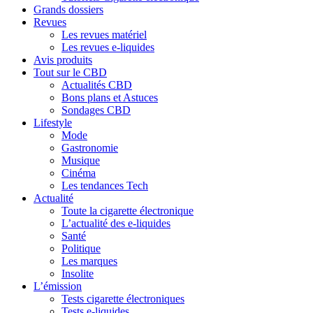
Grands dossiers
Revues
Les revues matériel
Les revues e-liquides
Avis produits
Tout sur le CBD
Actualités CBD
Bons plans et Astuces
Sondages CBD
Lifestyle
Mode
Gastronomie
Musique
Cinéma
Les tendances Tech
Actualité
Toute la cigarette électronique
L’actualité des e-liquides
Santé
Politique
Les marques
Insolite
L’émission
Tests cigarette électroniques
Tests e-liquides