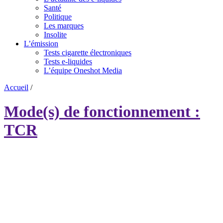
Santé
Politique
Les marques
Insolite
L’émission
Tests cigarette électroniques
Tests e-liquides
L’équipe Oneshot Media
Accueil
/
Mode(s) de fonctionnement :
TCR