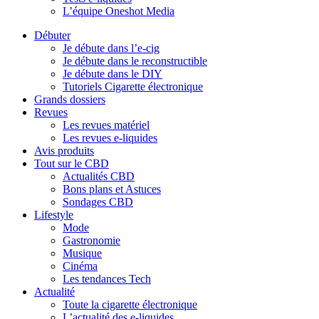
L’équipe Oneshot Media
Débuter
Je débute dans l’e-cig
Je débute dans le reconstructible
Je débute dans le DIY
Tutoriels Cigarette électronique
Grands dossiers
Revues
Les revues matériel
Les revues e-liquides
Avis produits
Tout sur le CBD
Actualités CBD
Bons plans et Astuces
Sondages CBD
Lifestyle
Mode
Gastronomie
Musique
Cinéma
Les tendances Tech
Actualité
Toute la cigarette électronique
L’actualité des e-liquides