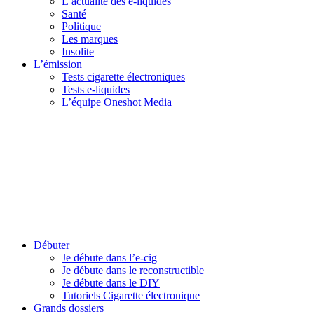
L’actualité des e-liquides
Santé
Politique
Les marques
Insolite
L’émission
Tests cigarette électroniques
Tests e-liquides
L’équipe Oneshot Media
Débuter
Je débute dans l’e-cig
Je débute dans le reconstructible
Je débute dans le DIY
Tutoriels Cigarette électronique
Grands dossiers