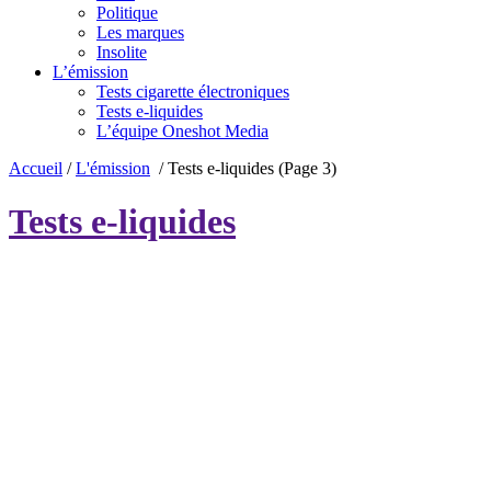
Politique
Les marques
Insolite
L’émission
Tests cigarette électroniques
Tests e-liquides
L’équipe Oneshot Media
Accueil
/
L'émission
/
Tests e-liquides
(Page 3)
Tests e-liquides