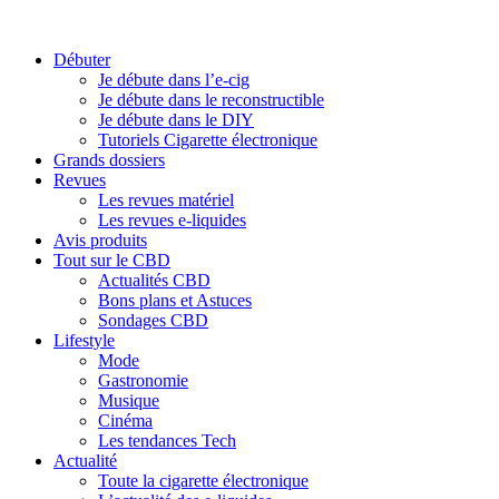
Débuter
Je débute dans l’e-cig
Je débute dans le reconstructible
Je débute dans le DIY
Tutoriels Cigarette électronique
Grands dossiers
Revues
Les revues matériel
Les revues e-liquides
Avis produits
Tout sur le CBD
Actualités CBD
Bons plans et Astuces
Sondages CBD
Lifestyle
Mode
Gastronomie
Musique
Cinéma
Les tendances Tech
Actualité
Toute la cigarette électronique