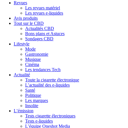
Revues
Les revues matériel
Les revues e-liquides
Avis produits
Tout sur le CBD
Actualités CBD
Bons plans et Astuces
Sondages CBD
Lifestyle
Mode
Gastronomie
Musique
Cinéma
Les tendances Tech
Actualité
Toute la cigarette électronique
L’actualité des e-liquides
Santé
Politique
Les marques
Insolite
L’émission
Tests cigarette électroniques
Tests e-liquides
L’équipe Oneshot Media