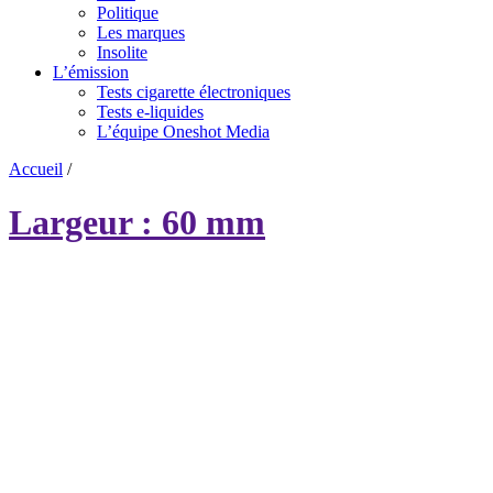
Politique
Les marques
Insolite
L’émission
Tests cigarette électroniques
Tests e-liquides
L’équipe Oneshot Media
Accueil
/
Largeur : 60 mm