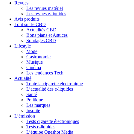
Revues
Les revues matériel
Les revues e-liquides
Avis produits
Tout sur le CBD
Actualités CBD
Bons plans et Astuces
Sondages CBD
Lifestyle
Mode
Gastronomie
Musique
Cinéma
Les tendances Tech
Actualité
Toute la cigarette électronique
L’actualité des e-liquides
Santé
Politique
Les marques
Insolite
L’émission
Tests cigarette électroniques
Tests e-liquides
L’équipe Oneshot Media