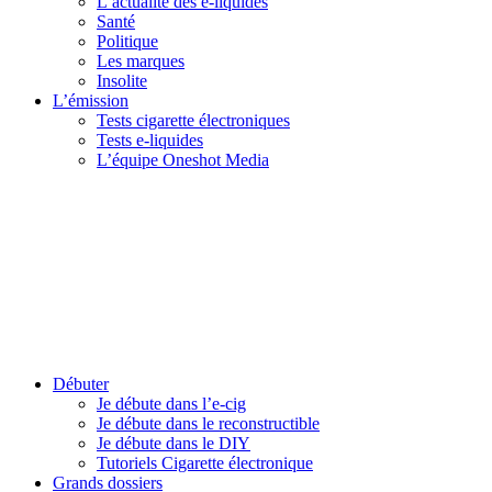
L’actualité des e-liquides
Santé
Politique
Les marques
Insolite
L’émission
Tests cigarette électroniques
Tests e-liquides
L’équipe Oneshot Media
Débuter
Je débute dans l’e-cig
Je débute dans le reconstructible
Je débute dans le DIY
Tutoriels Cigarette électronique
Grands dossiers