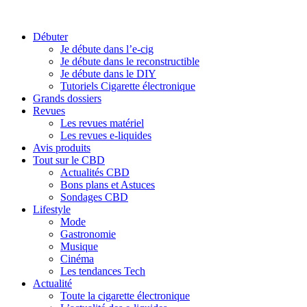
Débuter
Je débute dans l’e-cig
Je débute dans le reconstructible
Je débute dans le DIY
Tutoriels Cigarette électronique
Grands dossiers
Revues
Les revues matériel
Les revues e-liquides
Avis produits
Tout sur le CBD
Actualités CBD
Bons plans et Astuces
Sondages CBD
Lifestyle
Mode
Gastronomie
Musique
Cinéma
Les tendances Tech
Actualité
Toute la cigarette électronique