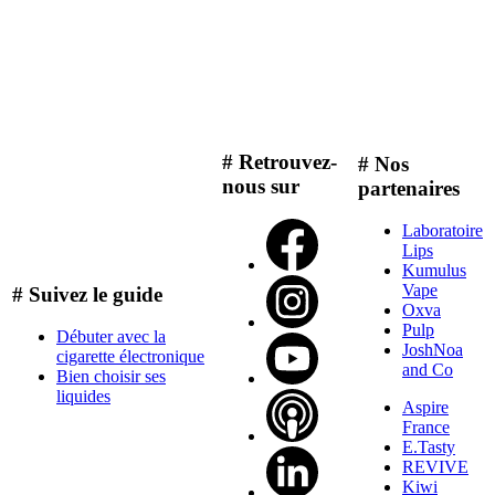
# Retrouvez-
# Nos
nous sur
partenaires
Laboratoire
Lips
Kumulus
Vape
# Suivez le guide
Oxva
Pulp
Débuter avec la
JoshNoa
cigarette électronique
and Co
Bien choisir ses
liquides
Aspire
France
E.Tasty
REVIVE
Kiwi