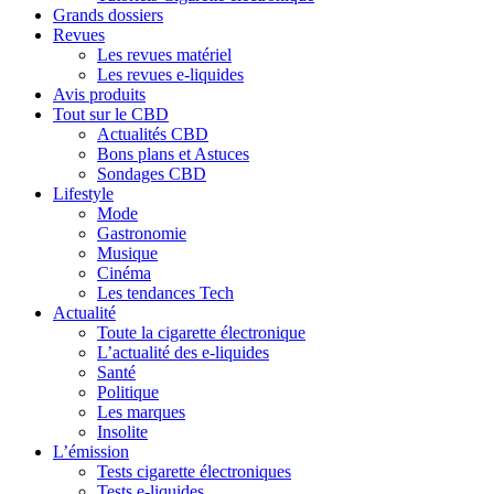
Grands dossiers
Revues
Les revues matériel
Les revues e-liquides
Avis produits
Tout sur le CBD
Actualités CBD
Bons plans et Astuces
Sondages CBD
Lifestyle
Mode
Gastronomie
Musique
Cinéma
Les tendances Tech
Actualité
Toute la cigarette électronique
L’actualité des e-liquides
Santé
Politique
Les marques
Insolite
L’émission
Tests cigarette électroniques
Tests e-liquides