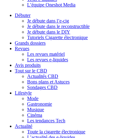
L’équipe Oneshot Media
Débuter
Je débute dans l’e-cig
Je débute dans le reconstructible
Je débute dans le DIY
Tutoriels Cigarette électronique
Grands dossiers
Revues
Les revues matériel
Les revues e-liquides
Avis produits
Tout sur le CBD
Actualités CBD
Bons plans et Astuces
Sondages CBD
Lifestyle
Mode
Gastronomie
Musique
Cinéma
Les tendances Tech
Actualité
Toute la cigarette électronique
L’actualité des e-liquides