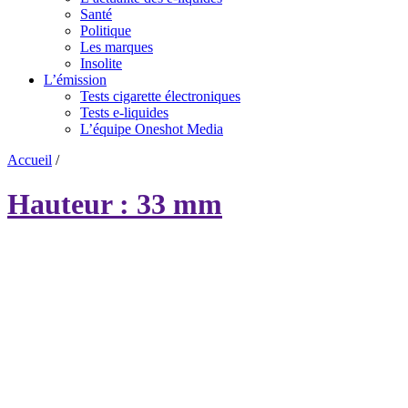
Santé
Politique
Les marques
Insolite
L’émission
Tests cigarette électroniques
Tests e-liquides
L’équipe Oneshot Media
Accueil
/
Hauteur : 33 mm