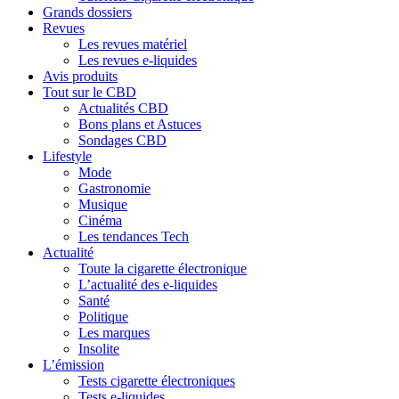
Grands dossiers
Revues
Les revues matériel
Les revues e-liquides
Avis produits
Tout sur le CBD
Actualités CBD
Bons plans et Astuces
Sondages CBD
Lifestyle
Mode
Gastronomie
Musique
Cinéma
Les tendances Tech
Actualité
Toute la cigarette électronique
L’actualité des e-liquides
Santé
Politique
Les marques
Insolite
L’émission
Tests cigarette électroniques
Tests e-liquides