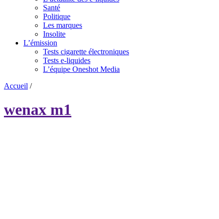
Santé
Politique
Les marques
Insolite
L’émission
Tests cigarette électroniques
Tests e-liquides
L’équipe Oneshot Media
Accueil
/
wenax m1