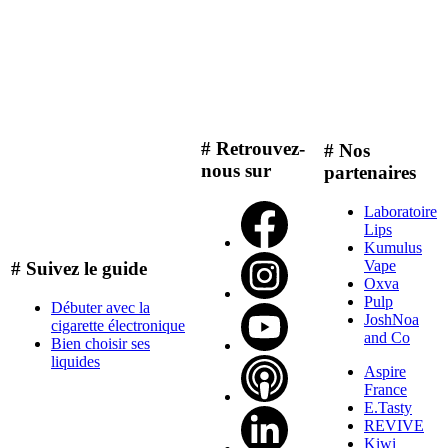
# Retrouvez-
# Nos
nous sur
partenaires
Laboratoire
Lips
Kumulus
Vape
# Suivez le guide
Oxva
Pulp
Débuter avec la
JoshNoa
cigarette électronique
and Co
Bien choisir ses
liquides
Aspire
France
E.Tasty
REVIVE
Kiwi