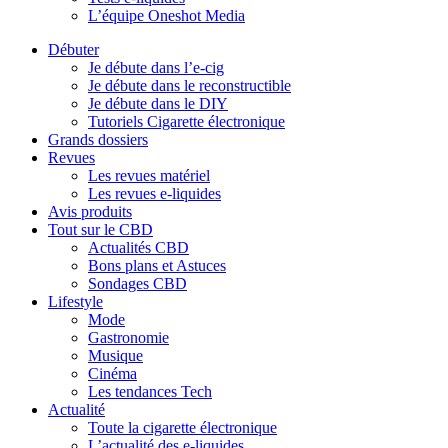
L’équipe Oneshot Media
Débuter
Je débute dans l’e-cig
Je débute dans le reconstructible
Je débute dans le DIY
Tutoriels Cigarette électronique
Grands dossiers
Revues
Les revues matériel
Les revues e-liquides
Avis produits
Tout sur le CBD
Actualités CBD
Bons plans et Astuces
Sondages CBD
Lifestyle
Mode
Gastronomie
Musique
Cinéma
Les tendances Tech
Actualité
Toute la cigarette électronique
L’actualité des e-liquides