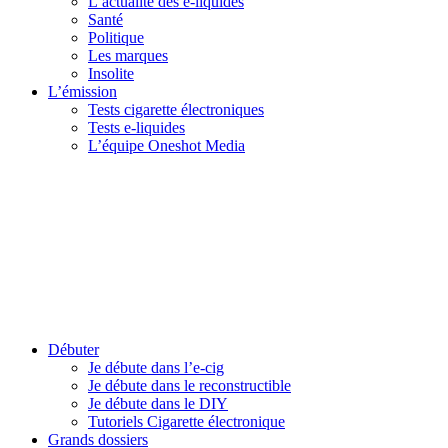
L’actualité des e-liquides
Santé
Politique
Les marques
Insolite
L’émission
Tests cigarette électroniques
Tests e-liquides
L’équipe Oneshot Media
Débuter
Je débute dans l’e-cig
Je débute dans le reconstructible
Je débute dans le DIY
Tutoriels Cigarette électronique
Grands dossiers