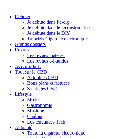
Débuter
Je débute dans l’e-cig
Je débute dans le reconstructible
Je débute dans le DIY
Tutoriels Cigarette électronique
Grands dossiers
Revues
Les revues matériel
Les revues e-liquides
Avis produits
Tout sur le CBD
Actualités CBD
Bons plans et Astuces
Sondages CBD
Lifestyle
Mode
Gastronomie
Musique
Cinéma
Les tendances Tech
Actualité
Toute la cigarette électronique