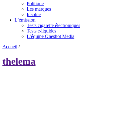
Politique
Les marques
Insolite
L’émission
Tests cigarette électroniques
Tests e-liquides
L’équipe Oneshot Media
Accueil
/
thelema