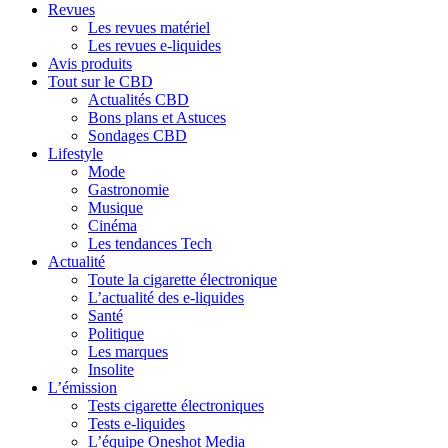
Revues
Les revues matériel
Les revues e-liquides
Avis produits
Tout sur le CBD
Actualités CBD
Bons plans et Astuces
Sondages CBD
Lifestyle
Mode
Gastronomie
Musique
Cinéma
Les tendances Tech
Actualité
Toute la cigarette électronique
L’actualité des e-liquides
Santé
Politique
Les marques
Insolite
L’émission
Tests cigarette électroniques
Tests e-liquides
L’équipe Oneshot Media