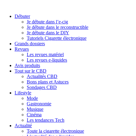
Débuter
Je débute dans l’e-cig
Je débute dans le reconstructible
Je débute dans le DIY
Tutoriels Cigarette électronique
Grands dossiers
Revues
Les revues matériel
Les revues e-liquides
Avis produits
Tout sur le CBD
Actualités CBD
Bons plans et Astuces
Sondages CBD
Lifestyle
Mode
Gastronomie
Musique
Cinéma
Les tendances Tech
Actualité
Toute la cigarette électronique