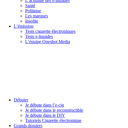
L’actualité des e-liquides
Santé
Politique
Les marques
Insolite
L’émission
Tests cigarette électroniques
Tests e-liquides
L’équipe Oneshot Media
Débuter
Je débute dans l’e-cig
Je débute dans le reconstructible
Je débute dans le DIY
Tutoriels Cigarette électronique
Grands dossiers