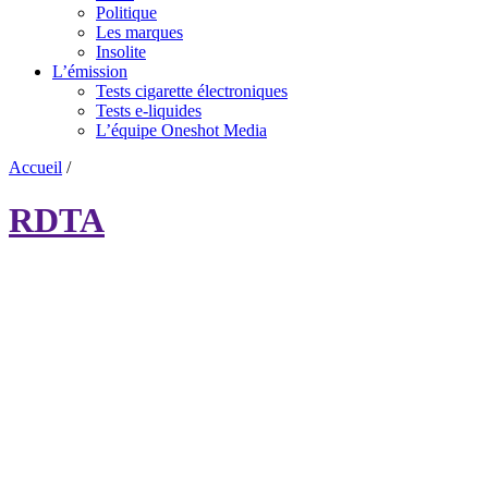
Politique
Les marques
Insolite
L’émission
Tests cigarette électroniques
Tests e-liquides
L’équipe Oneshot Media
Accueil
/
RDTA