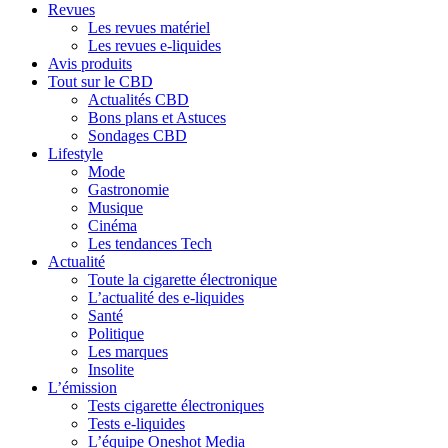
Revues
Les revues matériel
Les revues e-liquides
Avis produits
Tout sur le CBD
Actualités CBD
Bons plans et Astuces
Sondages CBD
Lifestyle
Mode
Gastronomie
Musique
Cinéma
Les tendances Tech
Actualité
Toute la cigarette électronique
L’actualité des e-liquides
Santé
Politique
Les marques
Insolite
L’émission
Tests cigarette électroniques
Tests e-liquides
L’équipe Oneshot Media