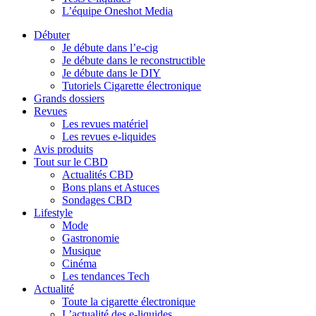
L’équipe Oneshot Media
Débuter
Je débute dans l’e-cig
Je débute dans le reconstructible
Je débute dans le DIY
Tutoriels Cigarette électronique
Grands dossiers
Revues
Les revues matériel
Les revues e-liquides
Avis produits
Tout sur le CBD
Actualités CBD
Bons plans et Astuces
Sondages CBD
Lifestyle
Mode
Gastronomie
Musique
Cinéma
Les tendances Tech
Actualité
Toute la cigarette électronique
L’actualité des e-liquides