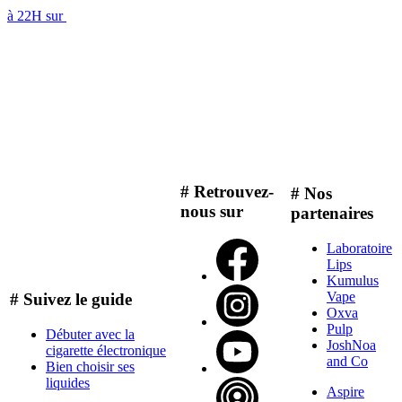
à 22H sur
# Retrouvez-
# Nos
nous sur
partenaires
Laboratoire
Lips
Kumulus
Vape
# Suivez le guide
Oxva
Pulp
Débuter avec la
JoshNoa
cigarette électronique
and Co
Bien choisir ses
liquides
Aspire