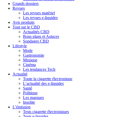
Grands dossiers
Revues
Les revues matériel
Les revues e-liquides
Avis produits
Tout sur le CBD
Actualités CBD
Bons plans et Astuces
Sondages CBD
Lifestyle
Mode
Gastronomie
Musique
Cinéma
Les tendances Tech
Actualité
Toute la cigarette électronique
L’actualité des e-liquides
Santé
Politique
Les marques
Insolite
L’émission
Tests cigarette électroniques
Tests e-liquides