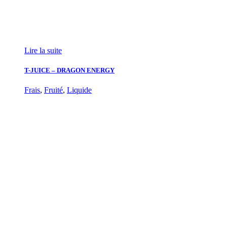
Lire la suite
T-JUICE – DRAGON ENERGY
Frais
,
Fruité
,
Liquide