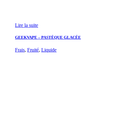
Lire la suite
GEEKVAPE – PASTÈQUE GLACÉE
Frais
,
Fruité
,
Liquide