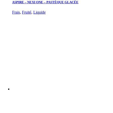
ASPIRE – NEXI ONE – PASTÈQUE GLACÉE
Frais
,
Fruité
,
Liquide