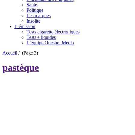
Santé
Politique
Les marques
Insolite
L’émission
Tests cigarette électroniques
Tests e-liquides
L’équipe Oneshot Media
Accueil
/
(Page 3)
pastèque