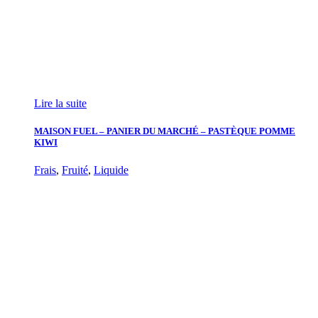
Lire la suite
MAISON FUEL – PANIER DU MARCHÉ – PASTÈQUE POMME
KIWI
Frais
,
Fruité
,
Liquide