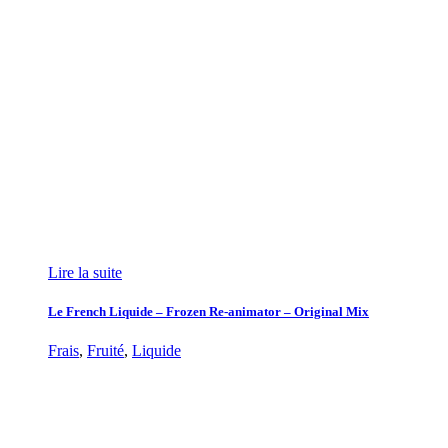
Lire la suite
Le French Liquide – Frozen Re-animator – Original Mix
Frais
,
Fruité
,
Liquide