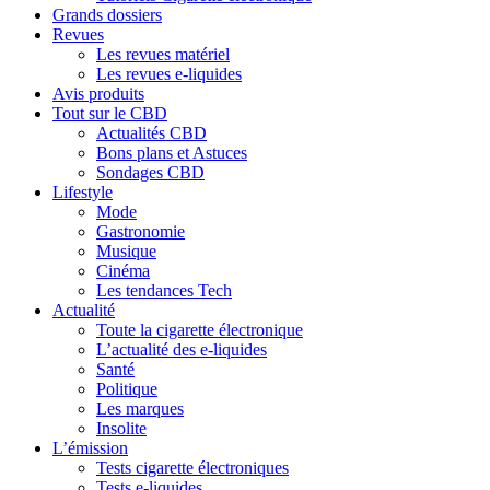
Grands dossiers
Revues
Les revues matériel
Les revues e-liquides
Avis produits
Tout sur le CBD
Actualités CBD
Bons plans et Astuces
Sondages CBD
Lifestyle
Mode
Gastronomie
Musique
Cinéma
Les tendances Tech
Actualité
Toute la cigarette électronique
L’actualité des e-liquides
Santé
Politique
Les marques
Insolite
L’émission
Tests cigarette électroniques
Tests e-liquides