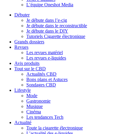
L’équipe Oneshot Media
Débuter
Je débute dans l’e-cig
Je débute dans le reconstructible
Je débute dans le DIY
Tutoriels Cigarette électronique
Grands dossiers
Revues
Les revues matériel
Les revues e-liquides
Avis produits
Tout sur le CBD
Actualités CBD
Bons plans et Astuces
Sondages CBD
Lifestyle
Mode
Gastronomie
Musique
Cinéma
Les tendances Tech
Actualité
Toute la cigarette électronique
L’actualité des e-liquides