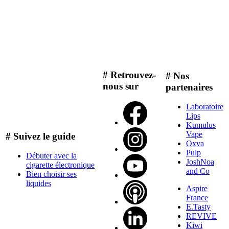
# Retrouvez-
# Nos
nous sur
partenaires
Laboratoire
Lips
Kumulus
Vape
# Suivez le guide
Oxva
Pulp
Débuter avec la
JoshNoa
cigarette électronique
and Co
Bien choisir ses
liquides
Aspire
France
E.Tasty
REVIVE
Kiwi