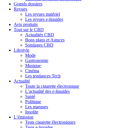
Grands dossiers
Revues
Les revues matériel
Les revues e-liquides
Avis produits
Tout sur le CBD
Actualités CBD
Bons plans et Astuces
Sondages CBD
Lifestyle
Mode
Gastronomie
Musique
Cinéma
Les tendances Tech
Actualité
Toute la cigarette électronique
L’actualité des e-liquides
Santé
Politique
Les marques
Insolite
L’émission
Tests cigarette électroniques
Tests e-liquides