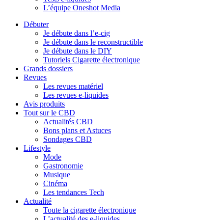
L’équipe Oneshot Media
Débuter
Je débute dans l’e-cig
Je débute dans le reconstructible
Je débute dans le DIY
Tutoriels Cigarette électronique
Grands dossiers
Revues
Les revues matériel
Les revues e-liquides
Avis produits
Tout sur le CBD
Actualités CBD
Bons plans et Astuces
Sondages CBD
Lifestyle
Mode
Gastronomie
Musique
Cinéma
Les tendances Tech
Actualité
Toute la cigarette électronique
L’actualité des e-liquides